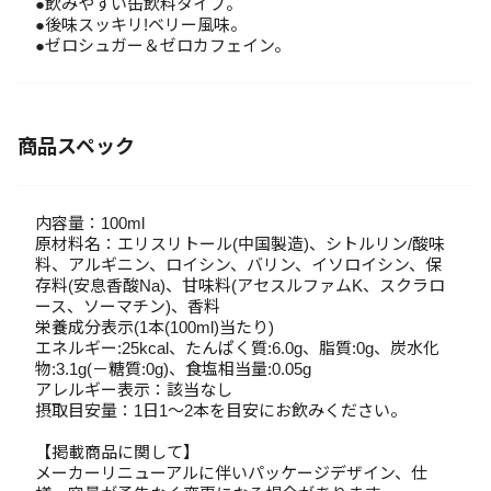
●飲みやすい缶飲料タイプ。
●後味スッキリ!ベリー風味。
●ゼロシュガー＆ゼロカフェイン。
商品スペック
内容量：100ml
原材料名：エリスリトール(中国製造)、シトルリン/酸味
料、アルギニン、ロイシン、バリン、イソロイシン、保
存料(安息香酸Na)、甘味料(アセスルファムK、スクラロ
ース、ソーマチン)、香料
栄養成分表示(1本(100ml)当たり)
エネルギー:25kcal、たんぱく質:6.0g、脂質:0g、炭水化
物:3.1g(－糖質:0g)、食塩相当量:0.05g
アレルギー表示：該当なし
摂取目安量：1日1～2本を目安にお飲みください。
【掲載商品に関して】
メーカーリニューアルに伴いパッケージデザイン、仕