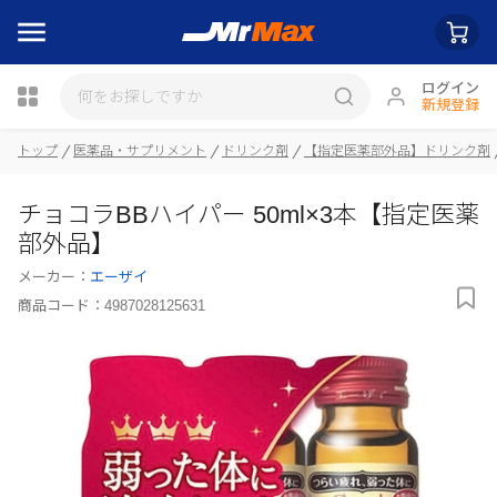
ログイン
新規登録
トップ
医薬品・サプリメント
ドリンク剤
【指定医薬部外品】ドリンク剤
瓶詰
チョコラBBハイパー 50ml×3本【指定医薬
部外品】
メーカー：
エーザイ
商品コード：
4987028125631