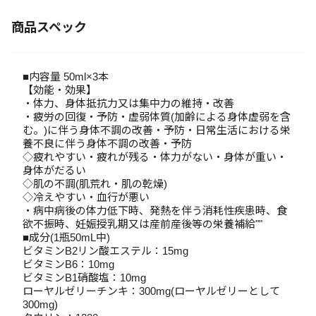
商品スペック
■内容量 50ml×3本
【効能・効果】
・体力、身体抵抗力又は集中力の維持・改善
・疲労の回復・予防・虚弱体質(加齢による身体虚弱を含
む。)に伴う身体不調の改善・予防・日常生活における栄
養不良に伴う身体不調の改善・予防
◇疲れやすい・疲れが残る・体力がない・身体が重い・
身体がだるい
◇肌の不調(肌荒れ・肌の乾燥)
◇冷えやすい・血行が悪い
・病中病後の体力低下時、発熱を伴う消耗性疾患時、食
欲不振時、妊娠授乳期又は産前産後等の栄養補給""
■成分(1瓶50mL中)
ビタミンB2リン酸エステル：15mg
ビタミンB6：10mg
ビタミンB1硝酸塩：10mg
ローヤルゼリーチンキ：300mg(ローヤルゼリーとして
300mg)