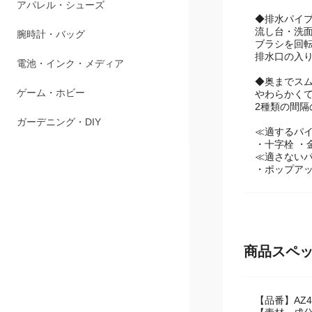
アパレル・シューズ
◆排水パイ
流し台・洗
腕時計・バッグ
ブラシを回
排水口の入
電池・インク・メディア
◆奥までス
ゲーム・ホビー
やわらかく
2種類の間
ガーデニング・DIY
≪適するパ
・十字栓 ・
≪適さない
・ポップアッ
商品スペ
【品番】AZ4