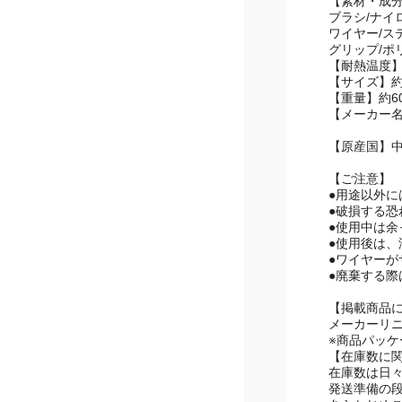
【素材・成
ブラシ/ナイ
ワイヤー/ス
グリップ/ポ
【耐熱温度】
【サイズ】約5
【重量】約6
【メーカー
【原産国】
【ご注意】
●用途以外に
●破損する
●使用中は
●使用後は
●ワイヤー
●廃棄する
【掲載商品
メーカーリ
※商品パッ
【在庫数に
在庫数は日
発送準備の