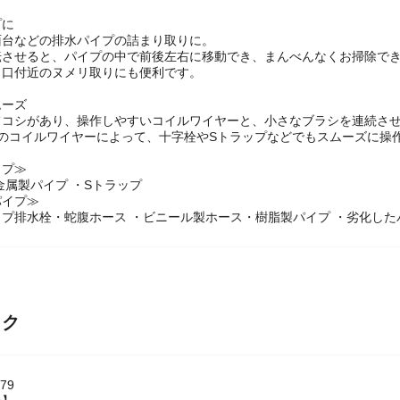
プに
面台などの排水パイプの詰まり取りに。
転させると、パイプの中で前後左右に移動でき、まんべんなくお掃除で
り口付近のヌメリ取りにも便利です。
ムーズ
てコシがあり、操作しやすいコイルワイヤーと、小さなブラシを連続さ
隔のコイルワイヤーによって、十字栓やSトラップなどでもスムーズに操
イプ≫
金属製パイプ ・Sトラップ
パイプ≫
プ排水栓・蛇腹ホース ・ビニール製ホース・樹脂製パイプ ・劣化した
ック
79