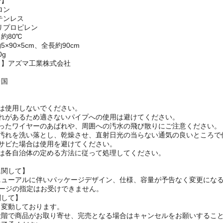
分】
ロン
テンレス
リプロピレン
約80℃
×90×5cm、全長約90cm
0g
名】アズマ工業株式会社
中国
は使用しないでください。
恐れがあるため適さないパイプへの使用は避けてください。
余ったワイヤーのあばれや、周囲への汚水の飛び散りにご注意ください。
、汚れを洗い落とし、乾燥させ、直射日光の当らない通気の良いところで
がサビた場合は使用を避けてください。
際は各自治体の定める方法に従って処理してください。
に関して】
ニューアルに伴いパッケージデザイン、仕様、容量が予告なく変更にな
ケージの指定はお受けできません。
関して】
々変動しております。
段階で商品がお取り寄せ、完売となる場合はキャンセルをお願いするこ