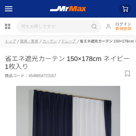
ログイン
新規登録
トップ
寝具・家具
カーテン
ドレープ
省エネ遮光カーテン 150×178cm
瓶詰
省エネ遮光カーテン 150×178cm ネイビー
1枚入り
商品コード：
4548654723167