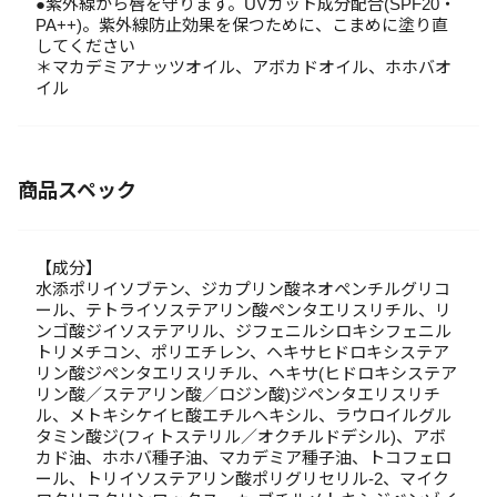
●紫外線から唇を守ります。UVカット成分配合(SPF20・
PA++)。紫外線防止効果を保つために、こまめに塗り直
してください
＊マカデミアナッツオイル、アボカドオイル、ホホバオ
イル
商品スペック
【成分】
水添ポリイソブテン、ジカプリン酸ネオペンチルグリコ
ール、テトライソステアリン酸ペンタエリスリチル、リ
ンゴ酸ジイソステアリル、ジフェニルシロキシフェニル
トリメチコン、ポリエチレン、ヘキサヒドロキシステア
リン酸ジペンタエリスリチル、ヘキサ(ヒドロキシステア
リン酸／ステアリン酸／ロジン酸)ジペンタエリスリチ
ル、メトキシケイヒ酸エチルヘキシル、ラウロイルグル
タミン酸ジ(フィトステリル／オクチルドデシル)、アボ
カド油、ホホバ種子油、マカデミア種子油、トコフェロ
ール、トリイソステアリン酸ポリグリセリル-2、マイク