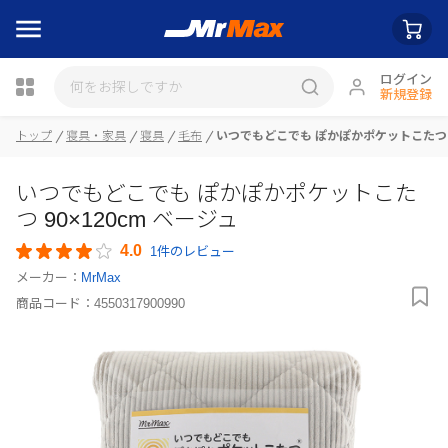
ログイン
新規登録
トップ
寝具・家具
寝具
毛布
いつでもどこでも ぽかぽかポケットこたつ 9
瓶詰
いつでもどこでも ぽかぽかポケットこた
つ 90×120cm ベージュ
4.0
1件のレビュー
メーカー：
MrMax
商品コード：
4550317900990