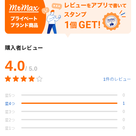
購入者レビュー
4.0
/ 5.0
1件のレビュー
0
星
5
つ
1
星
4
つ
0
星
3
つ
0
星
2
つ
0
星
1
つ