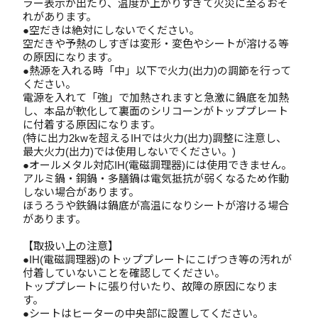
ラー表示が出たり、温度が上がりすぎて火災に至るおそ
れがあります。
●空だきは絶対にしないでください。
空だきや予熱のしすぎは変形・変色やシートが溶ける等
の原因になります。
●熱源を入れる時「中」以下で火力(出力)の調節を行って
ください。
電源を入れて「強」で加熱されますと急激に鍋底を加熱
し、本品が軟化して裏面のシリコーンがトッププレート
に付着する原因になります。
(特に出力2kwを超えるIHでは火力(出力)調整に注意し、
最大火力(出力)では使用しないでください。)
●オールメタル対応IH(電磁調理器)には使用できません。
アルミ鍋・銅鍋・多膳鍋は電気抵抗が弱くなるため作動
しない場合があります。
ほうろうや鉄鍋は鍋底が高温になりシートが溶ける場合
があります。
【取扱い上の注意】
●IH(電磁調理器)のトッププレートにこげつき等の汚れが
付着していないことを確認してください。
トッププレートに張り付いたり、故障の原因になりま
す。
●シートはヒーターの中央部に設置してください。