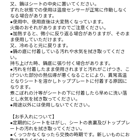
又、鍋はシートの中央に置いてください。
ずれた状態での使用は温度センサーが正常に作動しなく
なる場合があります。
●使用中、使用直後は大変熱くなっています。
火傷のおそれがありますのでご注意ください。
●加熱すると、微小に反り返る場合がありますが、そのま
ま使用していただけます。
又、冷めると元に戻ります。
●鍋の底に付着している汚れや水気を拭き取ってくださ
い。
持ち上げた時、鍋底に張り付く場合があります。
●汚れを付着したまま使用されますと汚れがこげつき、こ
げついた部分の熱伝導が悪くなることにより、異常高温
となりシートを溶かしトッププレートに付着する原因に
なります。
煮こぼれの汁等がシートの下に付着したら早めに洗い落
とし水気を拭き取ってください。
●用途以外には使用しないでください。
【お手入れについて】
●定期的にシートをはがし、シートの表裏及びトッププレ
ートの汚れを拭き取ってください。
●くっつかなくなったら交換の時期です。新しいものにお