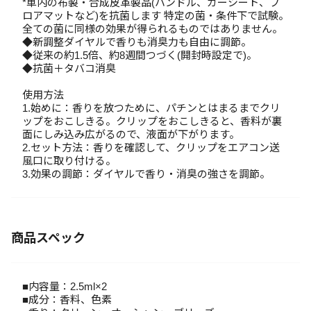
*車内の布製・合成皮革製品(ハンドル、カーシート、フ
ロアマットなど)を抗菌します 特定の菌・条件下で試験。
全ての菌に同様の効果が得られるものではありません。
◆新調整ダイヤルで香りも消臭力も自由に調節。
◆従来の約1.5倍、約8週間つづく(開封時設定で)。
◆抗菌＋タバコ消臭
使用方法
1.始めに：香りを放つために、パチンとはまるまでクリ
ップをおこしきる。クリップをおこしきると、香料が裏
面にしみ込み広がるので、液面が下がります。
2.セット方法：香りを確認して、クリップをエアコン送
風口に取り付ける。
3.効果の調節：ダイヤルで香り・消臭の強さを調節。
商品スペック
■内容量：2.5ml×2
■成分：香料、色素