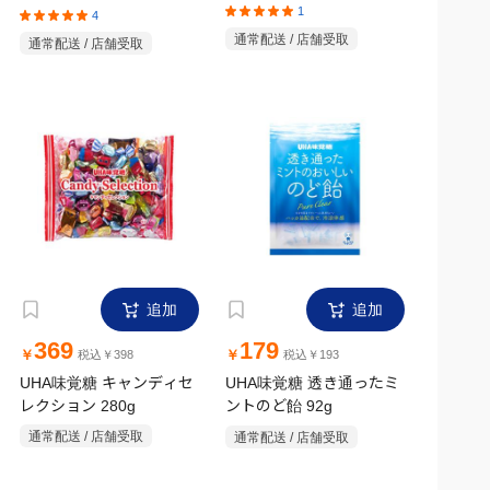
1
4
通常配送 / 店舗受取
通常配送 / 店舗受取
追加
追加
369
179
￥
￥
税込￥398
税込￥193
UHA味覚糖 キャンディセ
UHA味覚糖 透き通ったミ
レクション 280g
ントのど飴 92g
通常配送 / 店舗受取
通常配送 / 店舗受取