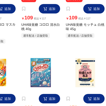
追加
追加
追加
109
109
￥
￥
7
税込￥117
税込￥117
ロロ マスカ
UHA味覚糖 コロロ 清水白
UHA味覚糖 モッチュ 白桃
桃 40g
味 45g
通常配送 / 店舗受取
通常配送 / 店舗受取
受取
追加
追加
追加