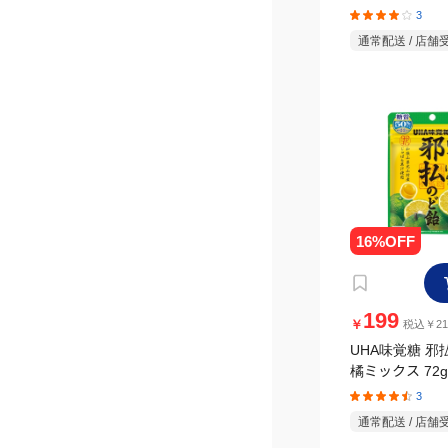
3
通常配送 / 店舗
199
￥
税込￥21
UHA味覚糖 邪
橘ミックス 72g
3
通常配送 / 店舗