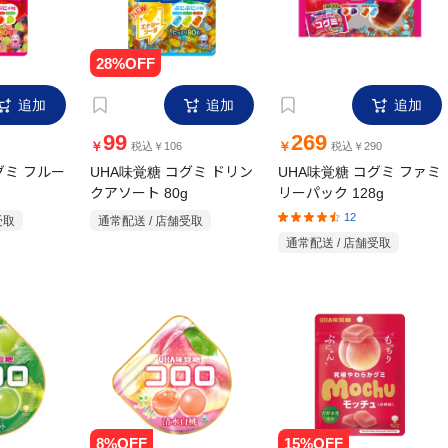
追加
追加
追加
99
269
￥
￥
税込￥106
税込￥290
グミ フルー
UHA味覚糖 コグミ ドリン
UHA味覚糖 コグミ ファミ
クアソート 80g
リーパック 128g
12
受取
通常配送 / 店舗受取
通常配送 / 店舗受取