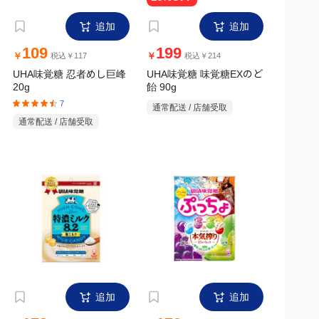
追加
追加
109
199
￥
￥
税込￥117
税込￥214
UHA味覚糖 忍者めし巨峰
UHA味覚糖 味覚糖EXのど
20g
飴 90g
7
通常配送 / 店舗受取
通常配送 / 店舗受取
追加
追加