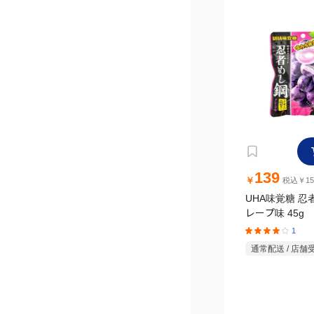
139
￥
税込￥15
UHA味覚糖 忍
レープ味 45g
1
通常配送 / 店舗