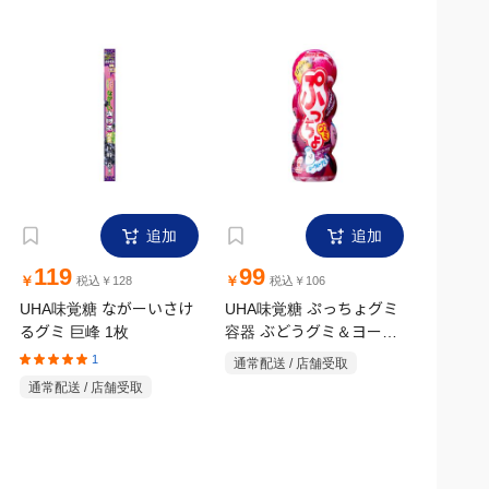
追加
追加
119
99
￥
￥
税込￥128
税込￥106
UHA味覚糖 ながーいさけ
UHA味覚糖 ぷっちょグミ
るグミ 巨峰 1枚
容器 ぶどうグミ＆ヨーグ
ルトグミ 40g
1
通常配送 / 店舗受取
通常配送 / 店舗受取