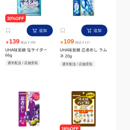
追加
追加
139
109
￥
￥
税込￥150
税込￥117
UHA味覚糖 塩サイダー
UHA味覚糖 忍者めし ラム
66g
ネ 20g
通常配送 / 店舗受取
通常配送 / 店舗受取