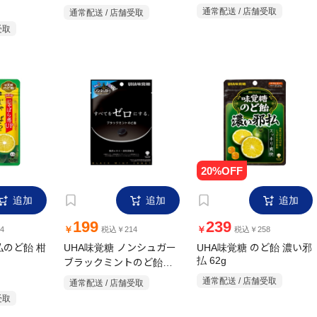
通常配送 / 店舗受取
通常配送 / 店舗受取
受取
追加
追加
追加
199
239
￥
￥
4
税込￥214
税込￥258
払のど飴 柑
UHA味覚糖 ノンシュガー
UHA味覚糖 のど飴 濃い邪
ブラックミントのど飴
払 62g
75g
通常配送 / 店舗受取
通常配送 / 店舗受取
受取