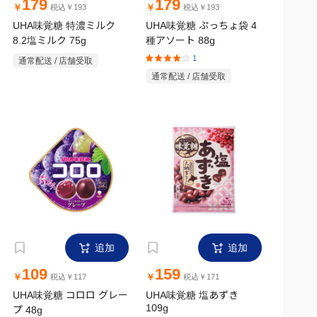
179
179
￥
￥
税込￥193
税込￥193
UHA味覚糖 特濃ミルク
UHA味覚糖 ぷっちょ袋 4
8.2塩ミルク 75g
種アソート 88g
1
通常配送 / 店舗受取
通常配送 / 店舗受取
追加
追加
109
159
￥
￥
税込￥117
税込￥171
UHA味覚糖 コロロ グレー
UHA味覚糖 塩あずき
109g
プ 48g