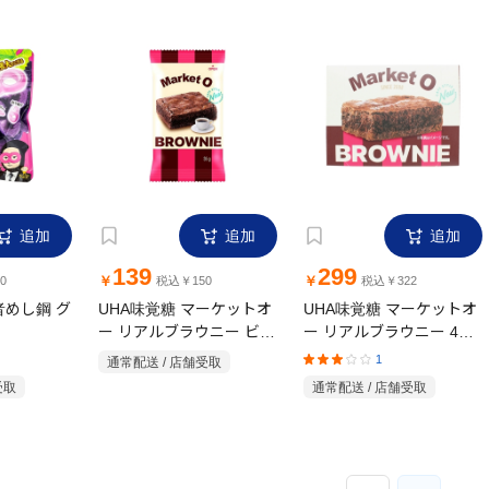
追加
追加
追加
139
299
￥
￥
0
税込￥150
税込￥322
者めし鋼 グ
UHA味覚糖 マーケットオ
UHA味覚糖 マーケットオ
ー リアルブラウニー ビッ
ー リアルブラウニー 4個
グ 35g
入
1
通常配送 / 店舗受取
受取
通常配送 / 店舗受取
1
2