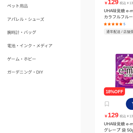
129
￥
税込￥13
ペット用品
UHA味覚糖 e-
カラフルフルー
アパレル・シューズ
ジ 袋 50g
5
通常配送 / 店舗
腕時計・バッグ
電池・インク・メディア
ゲーム・ホビー
ガーデニング・DIY
129
￥
税込￥13
UHA味覚糖 e-
グレープ 袋 50