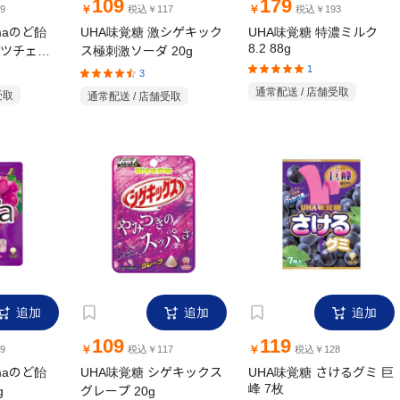
109
179
￥
￥
9
税込￥117
税込￥193
maのど飴
UHA味覚糖 激シゲキック
UHA味覚糖 特濃ミルク
8.2 88g
ツチェン
ス極刺激ソーダ 20g
1
3
通常配送 / 店舗受取
受取
通常配送 / 店舗受取
追加
追加
追加
109
119
￥
￥
9
税込￥117
税込￥128
maのど飴
UHA味覚糖 シゲキックス
UHA味覚糖 さけるグミ 巨
g
グレープ 20g
峰 7枚