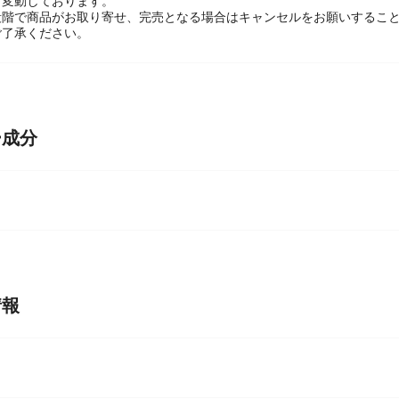
関して】
々変動しております。
段階で商品がお取り寄せ、完売となる場合はキャンセルをお願いするこ
ご了承ください。
ー成分
情報
糖