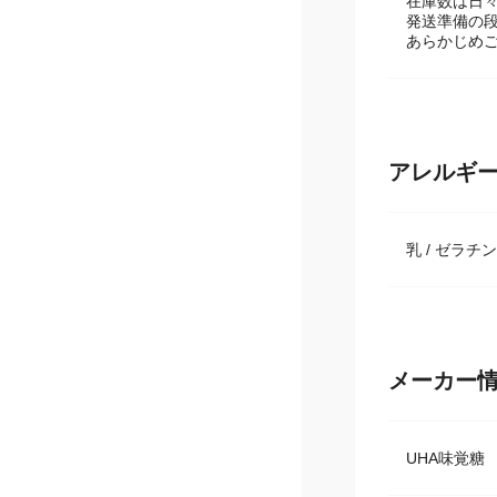
【在庫数に
在庫数は日
発送準備の
あらかじめ
アレルギ
乳 / ゼラチン
メーカー
UHA味覚