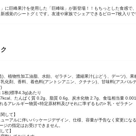
ミ」に巨峰果汁を使用した「巨峰味」が新登場！！もちっとした食感で
る新感覚のシートグミです。友達や家族でシェアできるピロー7枚入りで
ック
造)、植物性加工油脂、水飴、ゼラチン、濃縮果汁(ぶどう、デーツ)、果
乳化剤、香料、着色料(アントシアニン、クチナシ)、甘味料(アスパルテ
)
1枚(標準4.3g)あたり
kcal、たんぱく質 0.2g、脂質 0.6g、炭水化物 2.7g、食塩相当量 0.001
れるアレルギー物質<特定原材料及びそれに準ずるもの> 乳・ゼラチン
に関して】
ニューアルに伴いパッケージデザイン、仕様、容量が予告なく変更になる
ケージの指定はお受けできません。