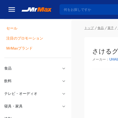
トップ
食品
菓子
セール
瓶詰
注目のプロモーション
さけるグ
MrMaxブランド
メーカー：
UHA
食品
飲料
テレビ・オーディオ
寝具・家具