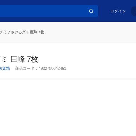
ログイン
グミ
さけるグミ 巨峰 7枚
ミ 巨峰 7枚
味覚糖
商品コード：
4902750642461