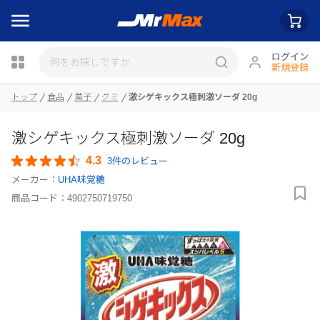
ログイン
新規登録
瓶詰
トップ
食品
菓子
グミ
激シゲキックス極刺激ソーダ 20g
激シゲキックス極刺激ソーダ 20g
4.3
3件のレビュー
メーカー：
UHA味覚糖
商品コード：
4902750719750