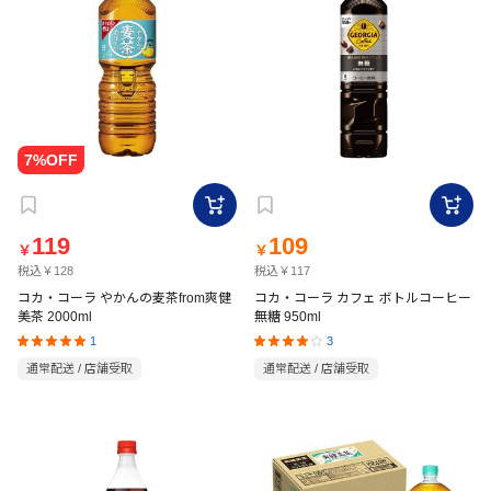
119
109
￥
￥
税込￥128
税込￥117
コカ・コーラ やかんの麦茶from爽健
コカ・コーラ カフェ ボトルコーヒー
美茶 2000ml
無糖 950ml
1
3
通常配送 / 店舗受取
通常配送 / 店舗受取