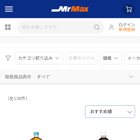
ログイン
新規登録
瓶詰
カテゴリ絞り込み
在庫ありのみ
価格
メー
取扱商品表示
すべて
（全138件）
おすすめ順