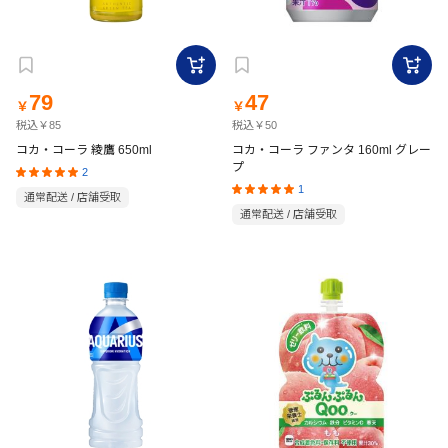
79
47
￥
￥
税込￥85
税込￥50
コカ・コーラ 綾鷹 650ml
コカ・コーラ ファンタ 160ml グレー
プ
2
1
通常配送 / 店舗受取
通常配送 / 店舗受取