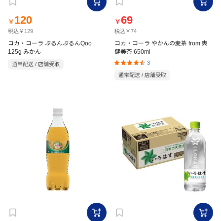
120
69
￥
￥
税込￥129
税込￥74
コカ・コーラ ぷるんぷるんQoo
コカ・コーラ やかんの麦茶 from 爽
125g みかん
健美茶 650ml
3
通常配送 / 店舗受取
通常配送 / 店舗受取