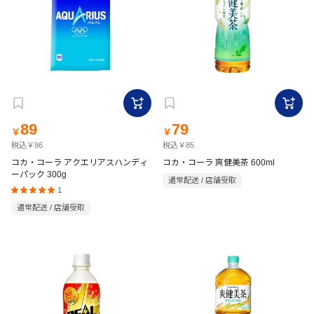
89
79
￥
￥
税込￥96
税込￥85
コカ・コーラ アクエリアスハンディ
コカ・コーラ 爽健美茶 600ml
ーパック 300g
通常配送 / 店舗受取
1
通常配送 / 店舗受取