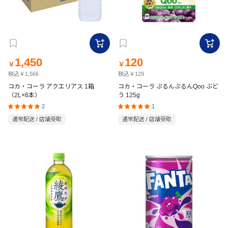
1,450
120
￥
￥
税込￥1,566
税込￥129
コカ・コーラ アクエリアス 1箱
コカ・コーラ ぷるんぷるんQoo ぶど
（2L×6本）
う 125g
2
1
通常配送 / 店舗受取
通常配送 / 店舗受取