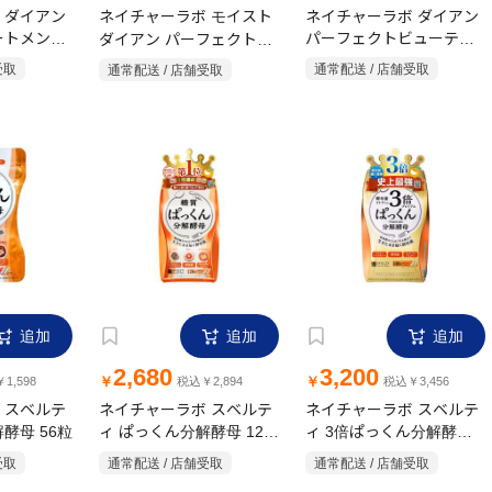
 ダイアン
ネイチャーラボ モイスト
ネイチャーラボ ダイアン
ートメント
ダイアン パーフェクトビ
パーフェクトビューティ
ューティ ドライシャンプ
ー ヘアオイル 60ml スウ
受取
通常配送 / 店舗受取
通常配送 / 店舗受取
ー フレッシュシトラスペ
ィートベリーフローラル
ア 40g
の香り
追加
追加
追加
2,680
3,200
￥
￥
1,598
税込￥2,894
税込￥3,456
 スベルテ
ネイチャーラボ スベルテ
ネイチャーラボ スベルテ
酵母 56粒
ィ ぱっくん分解酵母 120
ィ 3倍ぱっくん分解酵母
粒
100粒
受取
通常配送 / 店舗受取
通常配送 / 店舗受取