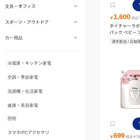
文具・オフィス
1,600
￥
税込￥
スポーツ・アウトドア
ネイチャーラボ
パック ベビーフ
M
カー用品
通常配送 / 店舗
冷蔵庫・キッチン家電
空調・季節家電
洗濯機・生活家電
健康・美容家電
照明
スマホ/PCアクセサリ
699
￥
税込￥76