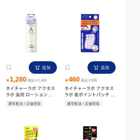
追加
追加
1,280
460
￥
￥
税込￥1,408
税込￥506
ネイチャーラボ アクネス
ネイチャーラボ アクネス
ラボ 薬用 ローション 思
ラボ 夜ポイントパッチ 15
春期ニキビ用【医薬部外
枚×2シート
通常配送 / 店舗受取
通常配送 / 店舗受取
品】