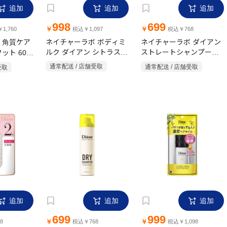
追加
追加
追加
998
699
￥
￥
1,760
税込￥1,097
税込￥768
 角質ケア
ネイチャーラボ ボディミ
ネイチャーラボ ダイアン
ット 60分
ルク ダイアン シトラス
ストレートシャンプー詰
500ml
替用大 660ml
受取
通常配送 / 店舗受取
通常配送 / 店舗受取
追加
追加
追加
699
999
￥
￥
8
税込￥768
税込￥1,098