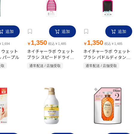
追加
追加
追加
1,350
1,350
￥
￥
1,694
税込￥1,485
税込￥1,485
 ウェット
ネイチャーラボ ウェット
ネイチャーラボ ウェット
ル パープル
ブラシ スピードドライピ
ブラシ パドルディタング
ンク
ラー
受取
通常配送 / 店舗受取
通常配送 / 店舗受取