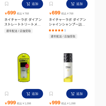
追加
追加
699
699
￥
￥
税込￥768
税込￥768
ネイチャーラボ ダイアン
ネイチャーラボ ダイアン
ストレートトリートメン
シャインシャンプー詰替
ト替大 660ml
用大 660ml
1
通常配送 / 店舗受取
通常配送 / 店舗受取
追加
追加
999
999
￥
￥
税込￥1,098
税込￥1,098