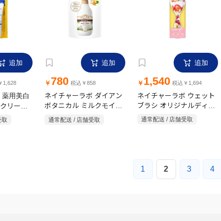
追加
追加
追加
780
1,540
￥
￥
1,628
税込￥858
税込￥1,694
 薬用美白
ネイチャーラボ ダイアン
ネイチャーラボ ウェット
クリーム
ボタニカル ミルクモイス
ブラシ オリジナルディタ
ッチ付
ト 詰替 400ml
ングラー ナオミモデル パ
受取
通常配送 / 店舗受取
通常配送 / 店舗受取
フェ
1
2
3
4