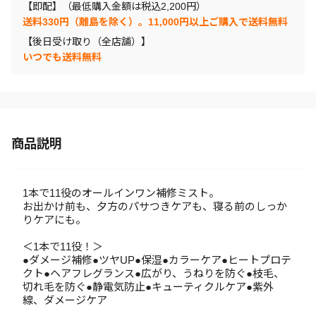
【即配】（最低購入金額は税込2,200円）
送料330円（離島を除く）。11,000円以上ご購入で送料無料
【後日受け取り（全店舗）】
いつでも送料無料
商品説明
1本で11役のオールインワン補修ミスト。
お出かけ前も、夕方のパサつきケアも、寝る前のしっか
りケアにも。
＜1本で11役！＞
●ダメージ補修●ツヤUP●保湿●カラーケア●ヒートプロテ
クト●ヘアフレグランス●広がり、うねりを防ぐ●枝毛、
切れ毛を防ぐ●静電気防止●キューティクルケア●紫外
線、ダメージケア