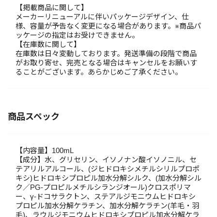
【掲載商品に関して】
メーカーリニューアルに伴いパッケージデザイン、仕
様、容量が予告なく変更になる場合があります。※商品パ
ッケージの指定はお受けできません。
【在庫数に関して】
在庫数は日々変動しております。発送準備の段階で商品
がお取り寄せ、完売となる場合はキャンセルをお願いす
ることがございます。あらかじめご了承ください。
商品スペック
【内容量】100mL
【成分】水、グリセリン、イソノナン酸イソノニル、セ
テアリルアルコール、(ジヒドロキシメチルシリルプロポ
キシ)ヒドロキシプロピル加水分解シルク、(加水分解シル
ク／PG-プロピルメチルシランジオール)クロスポリマ
ー、γ-ドコサラクトン、ステアルジモニウムヒドロキシ
プロピル加水分解ケラチン、加水分解ケラチン(羊毛・羽
毛)、ラウルジモニウムヒドロキシプロピル加水分解ケラ