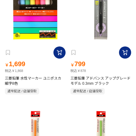
1,699
799
￥
￥
税込￥1,868
税込￥878
三菱鉛筆 水性マーカー ユニポスカ
三菱鉛筆 アドバンス アップグレード
細字8色
モデル 0.3mm ブラック
通常配送 / 店舗受取
通常配送 / 店舗受取