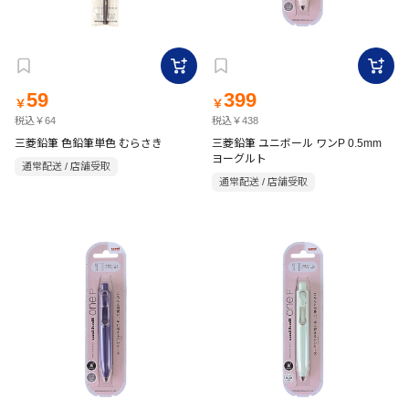
59
399
￥
￥
税込￥64
税込￥438
三菱鉛筆 色鉛筆単色 むらさき
三菱鉛筆 ユニボール ワンP 0.5mm
ヨーグルト
通常配送 / 店舗受取
通常配送 / 店舗受取