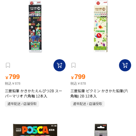
799
799
￥
￥
税込￥878
税込￥878
三菱鉛筆 かきかたえんぴつ2B スー
三菱鉛筆 ピクミン かきかた鉛筆(六
パーマリオ 六角軸 12本入
角軸) 2B 12本入
通常配送 / 店舗受取
通常配送 / 店舗受取