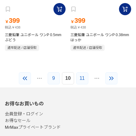
399
399
￥
￥
税込￥438
税込￥438
三菱鉛筆 ユニボール ワンP 0.5mm
三菱鉛筆 ユニボール ワンP 0.38mm
ぶどう
はっか
通常配送 / 店舗受取
通常配送 / 店舗受取
9
10
11
お得なお買いもの
会員登録・ログイン
お得なセール
MrMaxプライベートブランド