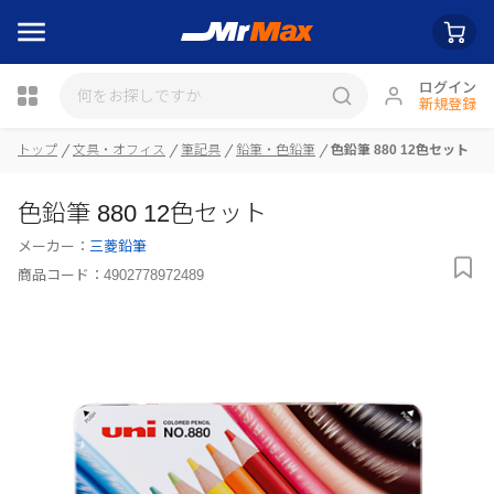
ログイン
新規登録
トップ
文具・オフィス
筆記具
鉛筆・色鉛筆
色鉛筆 880 12色セット
瓶詰
色鉛筆 880 12色セット
メーカー：
三菱鉛筆
商品コード：
4902778972489