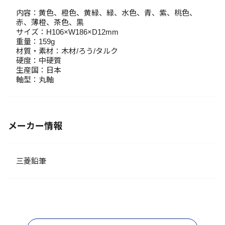
内容：黄色、橙色、黄緑、緑、水色、青、紫、桃色、
赤、薄橙、茶色、黒
サイズ：H106×W186×D12mm
重量：159g
材質・素材：木材/ろう/タルク
硬度：中硬質
生産国：日本
軸型：丸軸
メーカー情報
三菱鉛筆