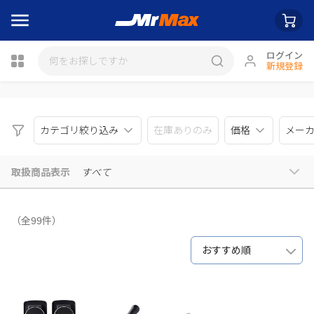
ログイン
新規登録
瓶詰
カテゴリ絞り込み
在庫ありのみ
価格
メー
取扱商品表示
すべて
（全99件）
おすすめ順