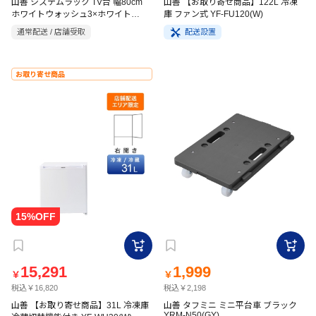
山善 システムラック TV台 幅80cm
山善 【お取り寄せ商品】122L 冷凍
ホワイトウォッシュ3×ホワイト
庫 ファン式 YF-FU120(W)
LRYWTV-8030
通常配送 / 店舗受取
配送設置
お取り寄せ商品
15,291
1,999
￥
￥
税込￥16,820
税込￥2,198
山善 【お取り寄せ商品】31L 冷凍庫
山善 タフミニ ミニ平台車 ブラック
YRM-N50(GY)