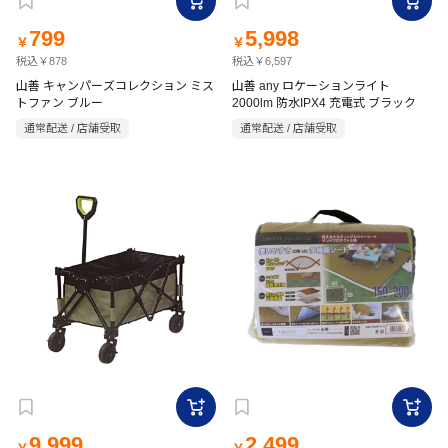
799
5,998
￥
￥
税込￥878
税込￥6,597
山善 キャンパーズコレクション ミス
山善 any ロケーションライト
トファン ブルー
2000lm 防水IPX4 充電式 ブラック
通常配送 / 店舗受取
通常配送 / 店舗受取
9,999
2,499