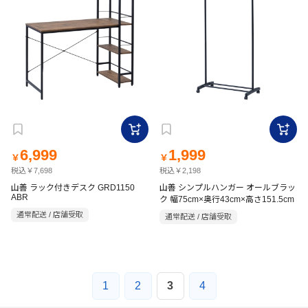
6,999
1,999
￥
￥
税込￥7,698
税込￥2,198
山善 ラック付きデスク GRD1150
山善 シンプルハンガー オールブラッ
ABR
ク 幅75cm×奥行43cm×高さ151.5cm
通常配送 / 店舗受取
通常配送 / 店舗受取
1
2
3
4