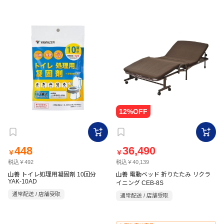
448
36,490
￥
￥
税込￥492
税込￥40,139
山善 トイレ処理用凝固剤 10回分
山善 電動ベッド 折りたたみ リクラ
YAK-10AD
イニング CEB-8S
通常配送 / 店舗受取
通常配送 / 店舗受取