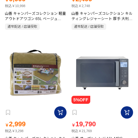
￥
￥
税込￥10,998
税込￥2,748
山善 キャンパーズコレクション 軽量
山善 キャンパーズコレクション キル
アウトドアワゴン 65L ベージュ
ティングレジャーシート 厚手 大判
LOW-50(BE)
150×200cm コヨーテ HAB-
通常配送 / 店舗受取
通常配送 / 店舗受取
1520SP(CY)
2,999
19,790
￥
￥
税込￥3,298
税込￥21,769