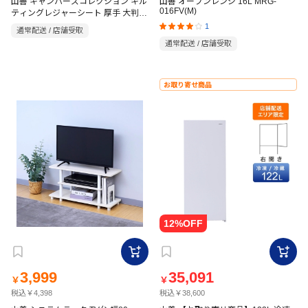
山善 キャンパーズコレクション キル
山善 オーブンレンジ 16L MRG-
016FV(M)
ティングレジャーシート 厚手 大判
200×200cm コヨーテ HAB-
1
通常配送 / 店舗受取
2020SP(CY)
通常配送 / 店舗受取
お取り寄せ商品
3,999
35,091
￥
￥
税込￥4,398
税込￥38,600