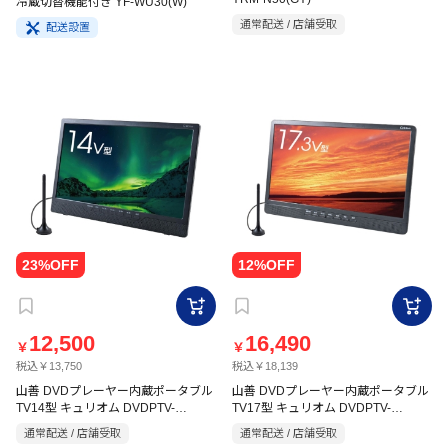
冷蔵切替機能付き YF-WU30(W)
通常配送 / 店舗受取
配送設置
12,500
16,490
￥
￥
税込￥13,750
税込￥18,139
山善 DVDプレーヤー内蔵ポータブル
山善 DVDプレーヤー内蔵ポータブル
TV14型 キュリオム DVDPTV-
TV17型 キュリオム DVDPTV-
DVD140C
DVD173C
通常配送 / 店舗受取
通常配送 / 店舗受取