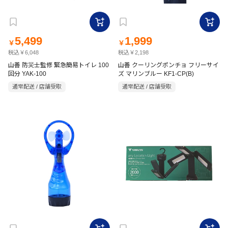
5,499
1,999
￥
￥
税込￥6,048
税込￥2,198
山善 防災士監修 緊急簡易トイレ 100
山善 クーリングポンチョ フリーサイ
回分 YAK-100
ズ マリンブルー KF1-CP(B)
通常配送 / 店舗受取
通常配送 / 店舗受取