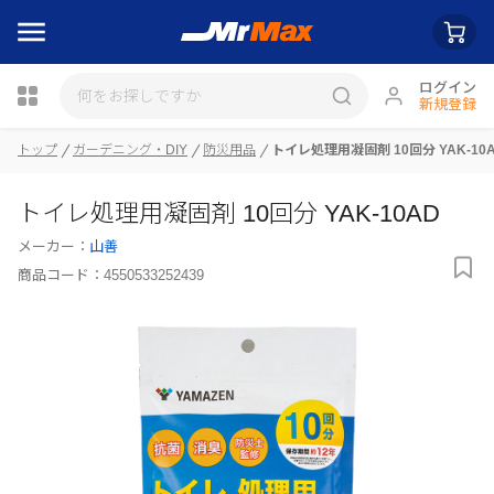
ログイン
新規登録
瓶詰
トップ
ガーデニング・DIY
防災用品
トイレ処理用凝固剤 10回分 YAK-10
トイレ処理用凝固剤 10回分 YAK-10AD
メーカー：
山善
商品コード：
4550533252439