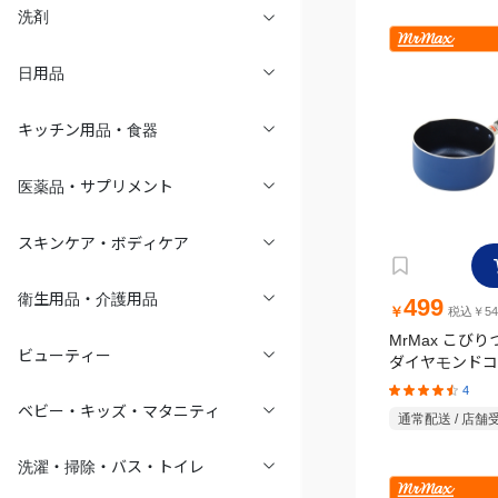
洗剤
日用品
キッチン用品・食器
医薬品・サプリメント
スキンケア・ボディケア
衛生用品・介護用品
499
￥
税込￥54
MrMax こび
ビューティー
ダイヤモンドコ
ミルクパン 14cm ガ
4
用
ベビー・キッズ・マタニティ
通常配送 / 店舗
洗濯・掃除・バス・トイレ