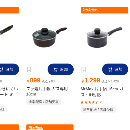
追加
追加
追加
899
1,299
￥
￥
8
税込￥988
税込￥1,428
りつきにくい
フッ素片手鍋 ガス専用
MrMax 片手鍋 16cm ガ
18cm
ート ミニ
ス・IH対応
ス専
通常配送 / 店舗受取
2
受取
通常配送 / 店舗受取