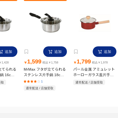
追加
追加
追加
1,599
1,799
￥
￥
1,428
税込￥1,758
税込￥1,978
が立てられる
MrMax フタが立てられる
パール金属 アミュレット
 16cm
ステンレス片手鍋 18cm
ホーローガラス蓋片手鍋
ガス・IH対応
16cm レッド ガス・IH対
1
受取
通常配送 / 店舗受取
応
通常配送 / 店舗受取