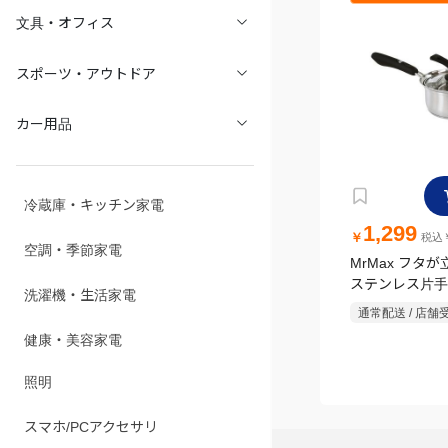
文具・オフィス
スポーツ・アウトドア
カー用品
冷蔵庫・キッチン家電
1,299
￥
税込￥
空調・季節家電
MrMax フタ
ステンレス片手鍋
洗濯機・生活家電
ガス・IH対応
通常配送 / 店舗
健康・美容家電
照明
スマホ/PCアクセサリ