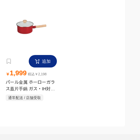
追加
1,999
￥
税込￥2,198
パール金属 ホーローガラ
ス蓋片手鍋 ガス・IH対応
18cm レッド
通常配送 / 店舗受取