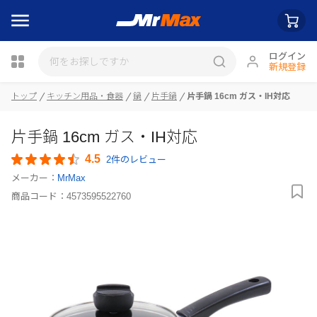
ログイン
新規登録
瓶詰
トップ
キッチン用品・食器
鍋
片手鍋
片手鍋 16cm ガス・IH対応
片手鍋 16cm ガス・IH対応
4.5
2件のレビュー
メーカー：
MrMax
商品コード：
4573595522760