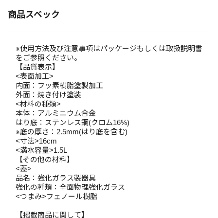
商品スペック
※使用方法及び注意事項はパッケージもしくは取扱説明書
をご参照ください。
【品質表示】
<表面加工>
内面：フッ素樹脂塗製加工
外面：焼き付け塗装
<材料の種類>
本体：アルミニウム合金
はり底：ステンレス鋼(クロム16%)
※底の厚さ：2.5mm(はり底を含む)
<寸法>16cm
<満水容量>1.5L
【その他の材料】
<蓋>
品名：強化ガラス製器具
強化の種類：全面物理強化ガラス
<つまみ>フェノール樹脂
【掲載商品に関して】