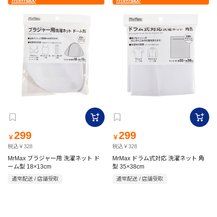
299
299
￥
￥
税込￥328
税込￥328
MrMax ブラジャー用 洗濯ネット ド
MrMax ドラム式対応 洗濯ネット 角
ーム型 18×13cm
型 35×38cm
通常配送 / 店舗受取
通常配送 / 店舗受取