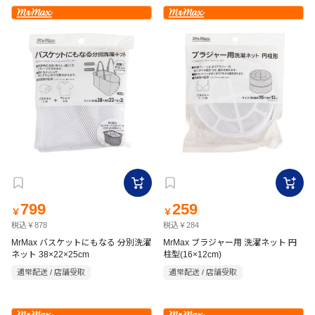
799
259
￥
￥
税込￥878
税込￥284
MrMax バスケットにもなる 分別洗濯
MrMax ブラジャー用 洗濯ネット 円
ネット 38×22×25cm
柱型(16×12cm)
通常配送 / 店舗受取
通常配送 / 店舗受取