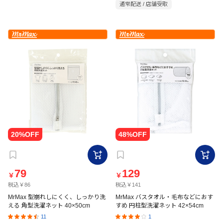
通常配送 / 店舗受取
79
129
￥
￥
税込￥86
税込￥141
MrMax 型崩れしにくく、しっかり洗
MrMax バスタオル・毛布などにおす
える 角型洗濯ネット 40×50cm
すめ 円柱型洗濯ネット 42×54cm
11
1