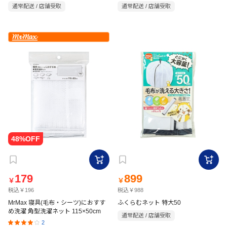
通常配送 / 店舗受取
通常配送 / 店舗受取
179
899
￥
￥
税込￥196
税込￥988
MrMax 寝具(毛布・シーツ)におすす
ふくらむネット 特大50
め洗濯 角型洗濯ネット 115×50cm
通常配送 / 店舗受取
2