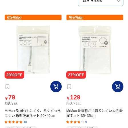
おすすめ順
79
129
￥
￥
税込￥86
税込￥141
MrMax 型崩れしにくく、糸くずつき
MrMax 洗濯物が片寄りにくい 丸形洗
にくい 角型洗濯ネット 50×40cm
濯ネット 35×35cm
10
9