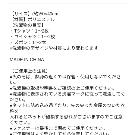
【サイズ】(約)50×40cm
【材質】ポリエステル
【洗濯物の目安】
・Tシャツ：1～2枚
・ワイシャツ：1～2枚
・ズボン：1～2本
※洗濯物のデザインや材質により変わります
MADE IN CHINA
【ご使用上の注意】
●火のそば、熱源の近くでは保管・使用しないでくださ
い。
●洗濯機の取扱説明書をご確認の上ご使用ください。
●洗濯物に表示されている洗濯マークに従って洗濯してく
ださい。
●ネットに詰め込み過ぎたり、先の尖った金属のついた衣
料を
入れるとネットが破損する恐れがございますのでご注意
ください。
●ファスナーは最後まで閉めてご使用ください。
●ご使用後はよく乾かしてから保管してください。