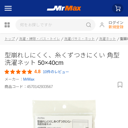
ログイン
新規登録
トップ
洗濯・掃除・バス・トイレ
洗濯バサミ・ネット
洗濯ネット
型崩
瓶詰
型崩れしにくく、糸くずつきにくい 角型
洗濯ネット 50×40cm
4.8
10件のレビュー
メーカー：
MrMax
商品コード：
4570142933567