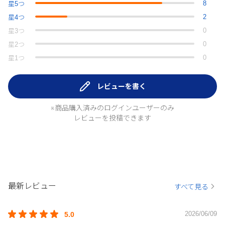
8
星
5
つ
2
星
4
つ
0
星
3
つ
0
星
2
つ
0
星
1
つ
レビューを書く
※商品購入済みのログインユーザーのみ
レビューを投稿できます
最新レビュー
すべて見る
2026/06/09
5.0