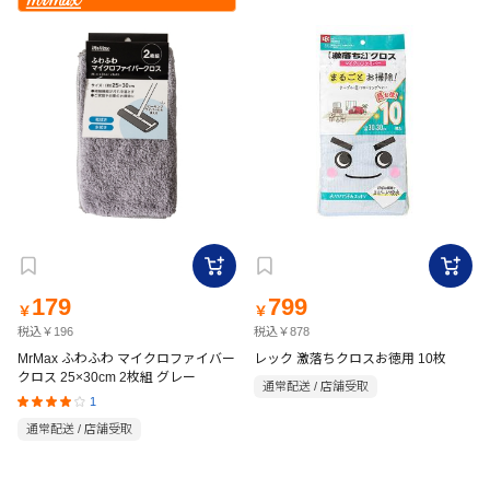
179
799
￥
￥
税込￥196
税込￥878
MrMax ふわふわ マイクロファイバー
レック 激落ちクロスお徳用 10枚
クロス 25×30cm 2枚組 グレー
通常配送 / 店舗受取
1
通常配送 / 店舗受取