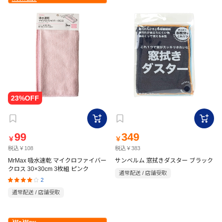
99
349
￥
￥
税込￥108
税込￥383
MrMax 吸水速乾 マイクロファイバー
サンベルム 窓拭きダスター ブラック
クロス 30×30cm 3枚組 ピンク
通常配送 / 店舗受取
2
通常配送 / 店舗受取