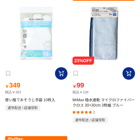
349
99
￥
￥
税込￥383
税込￥108
使い捨ておそうじ手袋 10枚入
MrMax 吸水速乾 マイクロファイバー
クロス 30×30cm 3枚組 ブルー
通常配送 / 店舗受取
2
通常配送 / 店舗受取