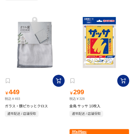
449
299
￥
￥
税込￥493
税込￥328
ガラス・鏡ピカッとクロス
金鳥 サッサ 10枚入
通常配送 / 店舗受取
通常配送 / 店舗受取