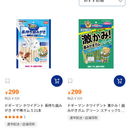
おすすめ順
299
299
￥
￥
税込￥328
税込￥328
ドギーマン ホワイデント 長持ち歯み
ドギーマン ホワイデント 激かみ！歯
がき ギザ棒ガム S 21本
みがきガム グリーン スティックS 24
本
1
通常配送 / 店舗受取
通常配送 / 店舗受取