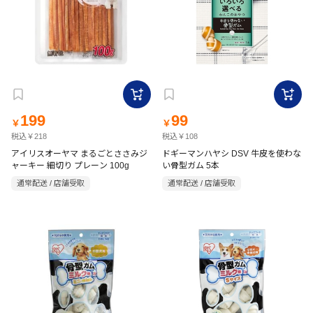
199
99
￥
￥
税込￥218
税込￥108
アイリスオーヤマ まるごとささみジ
ドギーマンハヤシ DSV 牛皮を使わな
ャーキー 細切り プレーン 100g
い骨型ガム 5本
通常配送 / 店舗受取
通常配送 / 店舗受取