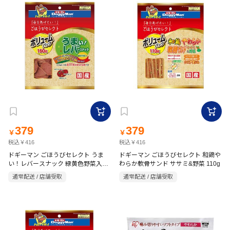
379
379
￥
￥
税込￥416
税込￥416
ドギーマン ごほうびセレクト うま
ドギーマン ごほうびセレクト 和鶏や
い！レバースナック 緑黄色野菜入り
わらか軟骨サンド ササミ&野菜 110g
160g
通常配送 / 店舗受取
通常配送 / 店舗受取