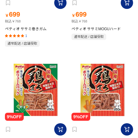
699
699
￥
￥
税込￥768
税込￥768
ペティオ ササミ巻きガム
ペティオ ササミMOGUハード
1
通常配送 / 店舗受取
通常配送 / 店舗受取