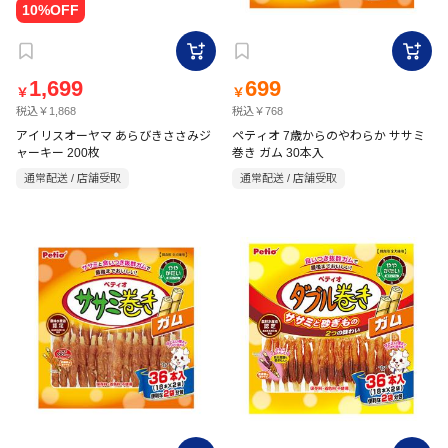
1,699
699
￥
￥
税込￥1,868
税込￥768
アイリスオーヤマ あらびきささみジ
ペティオ 7歳からのやわらか ササミ
ャーキー 200枚
巻き ガム 30本入
通常配送 / 店舗受取
通常配送 / 店舗受取