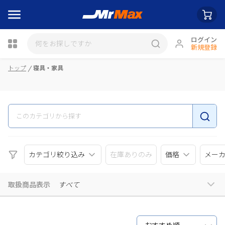
ログイン
新規登録
瓶詰
トップ
寝具・家具
カテゴリ絞り込み
在庫ありのみ
価格
メー
取扱商品表示
すべて