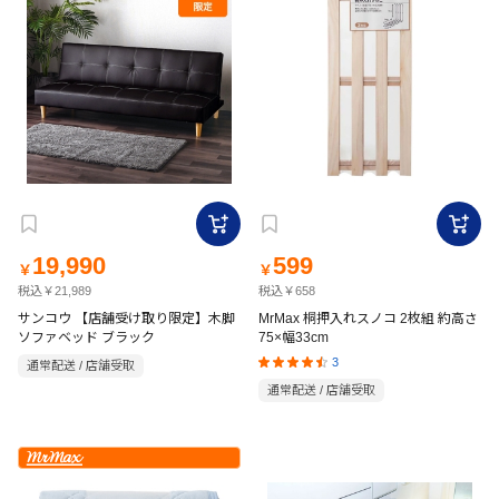
19,990
599
￥
￥
税込￥21,989
税込￥658
サンコウ 【店舗受け取り限定】木脚
MrMax 桐押入れスノコ 2枚組 約高さ
ソファベッド ブラック
75×幅33cm
3
通常配送 / 店舗受取
通常配送 / 店舗受取