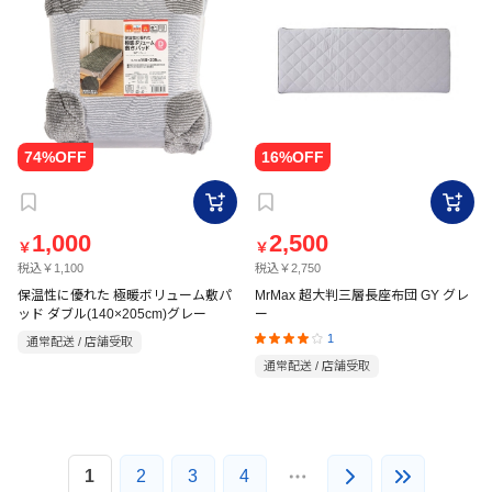
1,000
2,500
￥
￥
税込￥1,100
税込￥2,750
保温性に優れた 極暖ボリューム敷パ
MrMax 超大判三層長座布団 GY グレ
ッド ダブル(140×205cm)グレー
ー
1
通常配送 / 店舗受取
通常配送 / 店舗受取
1
2
3
4