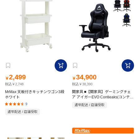
2,499
34,900
￥
￥
税込￥2,748
税込￥38,390
MrMax 天板付きキッチンワゴン3段
関家具 ■【関家具】ゲーミングチェ
ホワイト
ア アイガーEVO Contieaks(コンティ
ークス)
9
通常配送 / 店舗受取
通常配送 / 店舗受取