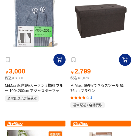
3,000
2,799
￥
￥
税込￥3,300
税込￥3,078
MrMax 遮光1級カーテン 2枚組 ブル
MrMax 収納もできるスツール 幅
ー 100×200cm アジャスターフック
76cm ブラウン
付
2
通常配送 / 店舗受取
通常配送 / 店舗受取