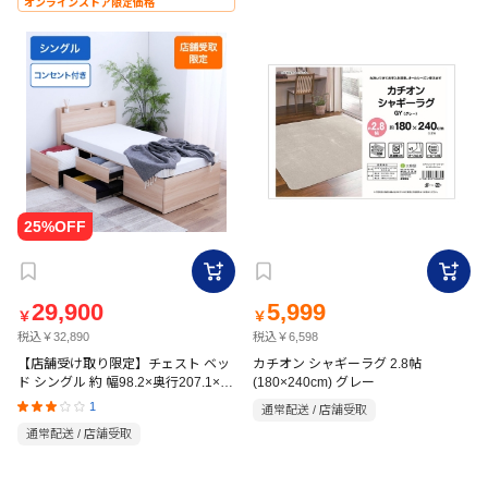
オンラインストア限定価格
29,900
5,999
￥
￥
税込￥32,890
税込￥6,598
【店舗受け取り限定】チェスト ベッ
カチオン シャギーラグ 2.8帖
ド シングル 約 幅98.2×奥行207.1×高
(180×240cm) グレー
85.2cm LUー1317CBX
1
通常配送 / 店舗受取
通常配送 / 店舗受取