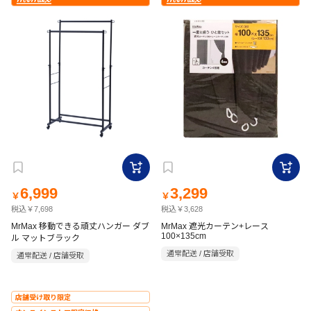
6,999
3,299
￥
￥
税込￥7,698
税込￥3,628
MrMax 移動できる頑丈ハンガー ダブ
MrMax 遮光カーテン+レース
100×135cm
ル マットブラック
通常配送 / 店舗受取
通常配送 / 店舗受取
店舗受け取り限定