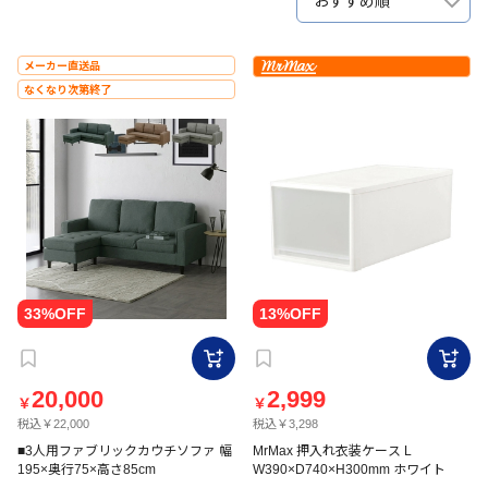
おすすめ順
メーカー直送品
なくなり次第終了
20,000
2,999
￥
￥
税込￥22,000
税込￥3,298
■3人用ファブリックカウチソファ 幅
MrMax 押入れ衣装ケース L
195×奥行75×高さ85cm
W390×D740×H300mm ホワイト