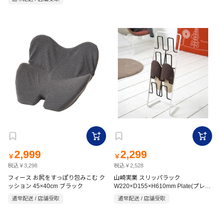
2,999
2,299
￥
￥
税込￥3,298
税込￥2,528
フィース お尻をすっぽり包みこむ ク
山崎実業 スリッパラック
ッション 45×40cm ブラック
W220×D155×H610mm Plate(プレー
ト) ブラック
通常配送 / 店舗受取
通常配送 / 店舗受取