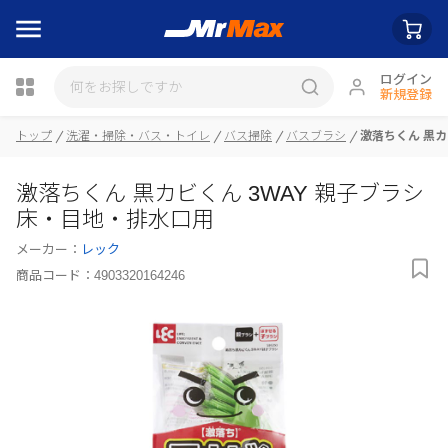
ログイン
新規登録
トップ
洗濯・掃除・バス・トイレ
バス掃除
バスブラシ
激落ちくん 黒カ
瓶詰
激落ちくん 黒カビくん 3WAY 親子ブラシ
床・目地・排水口用
メーカー：
レック
商品コード：
4903320164246