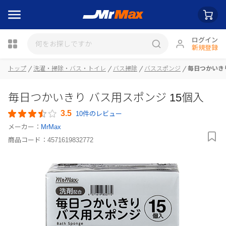
ログイン
新規登録
トップ
洗濯・掃除・バス・トイレ
バス掃除
バススポンジ
毎日つかいきり
瓶詰
毎日つかいきり バス用スポンジ 15個入
3.5
10件のレビュー
メーカー：
MrMax
商品コード：
4571619832772