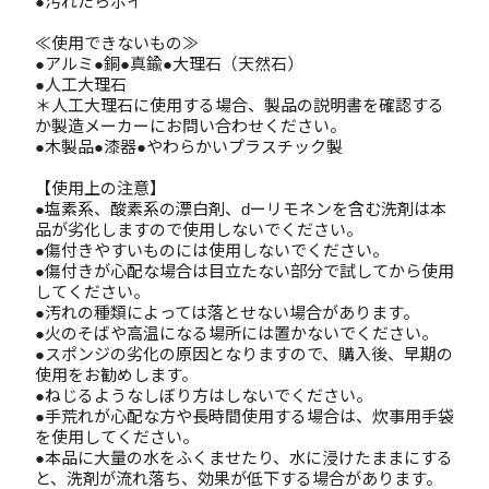
●汚れたらポイ
≪使用できないもの≫
●アルミ●銅●真鍮●大理石（天然石）
●人工大理石
＊人工大理石に使用する場合、製品の説明書を確認する
か製造メーカーにお問い合わせください。
●木製品●漆器●やわらかいプラスチック製
【使用上の注意】
●塩素系、酸素系の漂白剤、dーリモネンを含む洗剤は本
品が劣化しますので使用しないでください。
●傷付きやすいものには使用しないでください。
●傷付きが心配な場合は目立たない部分で試してから使用
してください。
●汚れの種類によっては落とせない場合があります。
●火のそばや高温になる場所には置かないでください。
●スポンジの劣化の原因となりますので、購入後、早期の
使用をお勧めします。
●ねじるようなしぼり方はしないでください。
●手荒れが心配な方や長時間使用する場合は、炊事用手袋
を使用してください。
●本品に大量の水をふくませたり、水に浸けたままにする
と、洗剤が流れ落ち、効果が低下する場合があります。