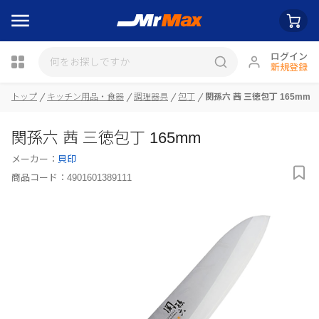
ログイン
新規登録
瓶詰
トップ
キッチン用品・食器
調理器具
包丁
関孫六 茜 三徳包丁 165mm
関孫六 茜 三徳包丁 165mm
メーカー：
貝印
商品コード：
4901601389111