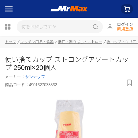
ログイン
新規登録
瓶詰
トップ
キッチン用品・食器
紙皿・割りばし・ストロー
紙コップ・クリア
使い捨てカップ ストロングアソートカッ
プ 250ml×20個入
メーカー：
サンナップ
商品コード：
4901627033562