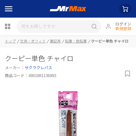
ログイン
新規登録
トップ
文具・オフィス
筆記具
鉛筆・色鉛筆
クーピー単色 チャイロ
瓶詰
クーピー単色 チャイロ
メーカー：
サクラクレパス
商品コード：
4901881136993