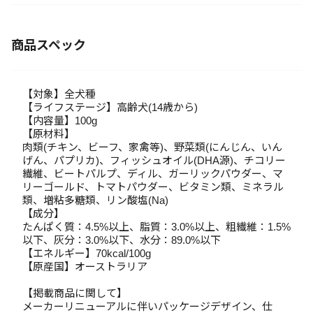
商品スペック
【対象】全犬種
【ライフステージ】高齢犬(14歳から)
【内容量】100g
【原材料】
肉類(チキン、ビーフ、家禽等)、野菜類(にんじん、いん
げん、パプリカ)、フィッシュオイル(DHA源)、チコリー
繊維、ビートパルプ、ディル、ガーリックパウダー、マ
リーゴールド、トマトパウダー、ビタミン類、ミネラル
類、増粘多糖類、リン酸塩(Na)
【成分】
たんぱく質：4.5%以上、脂質：3.0%以上、粗繊維：1.5%
以下、灰分：3.0%以下、水分：89.0%以下
【エネルギー】70kcal/100g
【原産国】オーストラリア
【掲載商品に関して】
メーカーリニューアルに伴いパッケージデザイン、仕