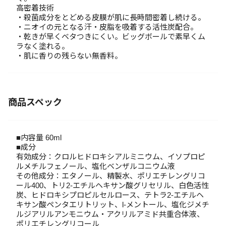
高密着技術
・殺菌成分をとどめる皮膜が肌に長時間密着し続ける。
・ニオイの元となる汗・皮脂を吸着する活性炭配合。
・乾きが早くベタつきにくい。ビッグボールで素早くム
ラなく塗れる。
・肌に香りの残らない無香料。
商品スペック
■内容量 60ml
■成分
有効成分：クロルヒドロキシアルミニウム、イソプロピ
ルメチルフェノール、塩化ベンザルコニウム液
その他成分：エタノール、精製水、ポリエチレングリコ
ール400、トリ2-エチルヘキサン酸グリセリル、白色活性
炭、ヒドロキシプロピルセルロース、テトラ2-エチルヘ
キサン酸ペンタエリトリット、l-メントール、塩化ジメチ
ルジアリルアンモニウム・アクリルアミド共重合体液、
ポリエチレングリコール