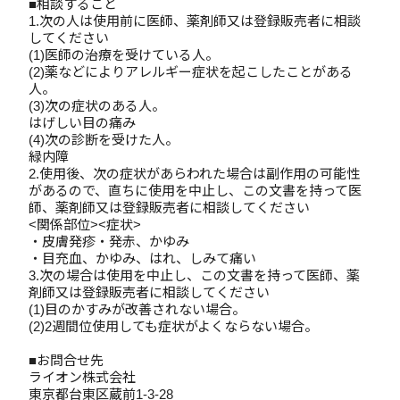
■相談すること
1.次の人は使用前に医師、薬剤師又は登録販売者に相談
してください
(1)医師の治療を受けている人。
(2)薬などによりアレルギー症状を起こしたことがある
人。
(3)次の症状のある人。
はげしい目の痛み
(4)次の診断を受けた人。
緑内障
2.使用後、次の症状があらわれた場合は副作用の可能性
があるので、直ちに使用を中止し、この文書を持って医
師、薬剤師又は登録販売者に相談してください
<関係部位><症状>
・皮膚発疹・発赤、かゆみ
・目充血、かゆみ、はれ、しみて痛い
3.次の場合は使用を中止し、この文書を持って医師、薬
剤師又は登録販売者に相談してください
(1)目のかすみが改善されない場合。
(2)2週間位使用しても症状がよくならない場合。
■お問合せ先
ライオン株式会社
東京都台東区蔵前1-3-28