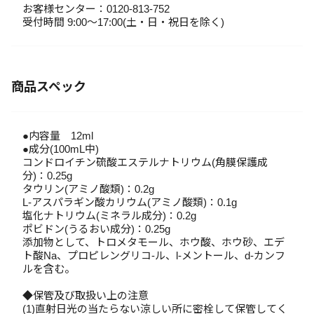
お客様センター：0120-813-752
受付時間 9:00～17:00(土・日・祝日を除く)
商品スペック
●内容量 12ml
●成分(100mL中)
コンドロイチン硫酸エステルナトリウム(角膜保護成
分)：0.25g
タウリン(アミノ酸類)：0.2g
L-アスパラギン酸カリウム(アミノ酸類)：0.1g
塩化ナトリウム(ミネラル成分)：0.2g
ポビドン(うるおい成分)：0.25g
添加物として、トロメタモール、ホウ酸、ホウ砂、エデ
ト酸Na、プロピレングリコ-ル、l-メントール、d-カンフ
ルを含む。
◆保管及び取扱い上の注意
(1)直射日光の当たらない涼しい所に密栓して保管してく