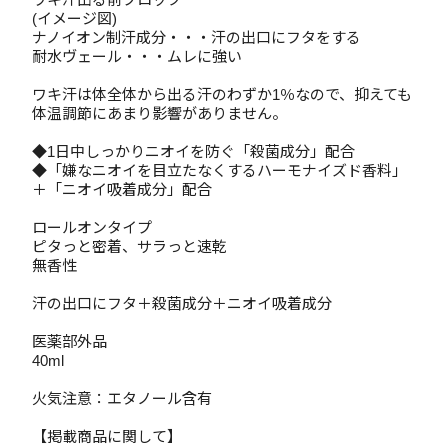
(イメージ図)
ナノイオン制汗成分・・・汗の出口にフタをする
耐水ヴェール・・・ムレに強い
ワキ汗は体全体から出る汗のわずか1％なので、抑えても
体温調節にあまり影響がありません。
◆1日中しっかりニオイを防ぐ「殺菌成分」配合
◆「嫌なニオイを目立たなくするハーモナイズド香料」
＋「ニオイ吸着成分」配合
ロールオンタイプ
ピタっと密着、サラっと速乾
無香性
汗の出口にフタ＋殺菌成分＋ニオイ吸着成分
医薬部外品
40ml
火気注意：エタノール含有
【掲載商品に関して】