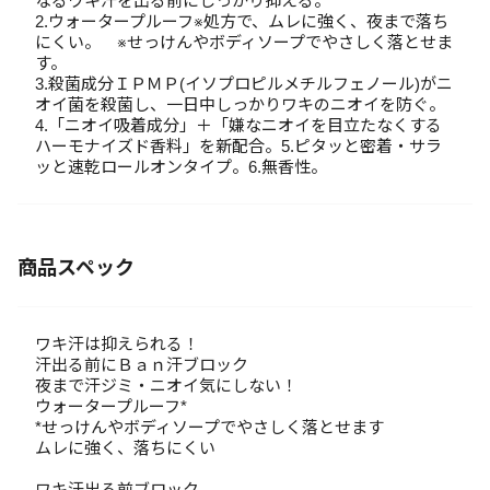
なるワキ汗を出る前にしっかり抑える。
2.ウォータープルーフ※処方で、ムレに強く、夜まで落ち
にくい。 ※せっけんやボディソープでやさしく落とせま
す。
3.殺菌成分ＩＰＭＰ(イソプロピルメチルフェノール)がニ
オイ菌を殺菌し、一日中しっかりワキのニオイを防ぐ。
4.「ニオイ吸着成分」＋「嫌なニオイを目立たなくする
ハーモナイズド香料」を新配合。5.ピタッと密着・サラ
ッと速乾ロールオンタイプ。6.無香性。
商品スペック
ワキ汗は抑えられる！
汗出る前にＢａｎ汗ブロック
夜まで汗ジミ・ニオイ気にしない！
ウォータープルーフ*
*せっけんやボディソープでやさしく落とせます
ムレに強く、落ちにくい
ワキ汗出る前ブロック