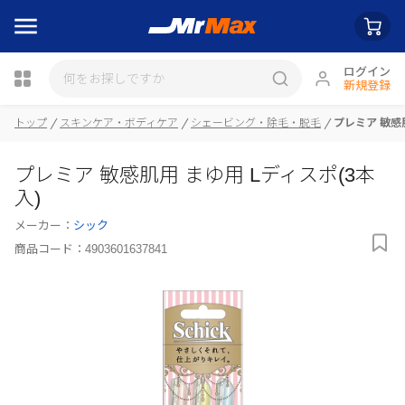
ログイン
新規登録
瓶詰
トップ
スキンケア・ボディケア
シェービング・除毛・脱毛
プレミア 敏感肌
プレミア 敏感肌用 まゆ用 Lディスポ(3本
入)
メーカー：
シック
商品コード：
4903601637841