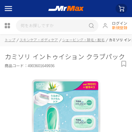
ログイン
新規登録
トップ
スキンケア・ボディケア
シェービング・除毛・脱毛
カミソリ イン
瓶詰
カミソリ イントゥイション クラブパック
商品コード：
4903601649936