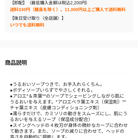
【即配】（最低購入金額は税込2,200円）
送料330円（離島を除く）。11,000円以上ご購入で送料無料
【後日受け取り（全店舗）】
いつでも送料無料
商品説明
●うるおいソープつきで、お手入れらくちん。
●ボディソープいらずでやさしくそれる。
●アロエ*＆茶葉**のソープでシェービングしながら肌に
うるおいを与えます。*アロエベラ葉エキス（保湿剤）**
チャ葉エキス（皮膚コンディショニング剤）
●濡らすだけで、カミソリの動きをスムーズにし、肌にう
るおいを与えるソープ（保湿成分配合）
●スイングヘッドの４枚刃が身体の微妙なカーブに合わせ
て動きます。また、ソープの減りに合わせて、ヘッドの
高さを自動的に調節します。