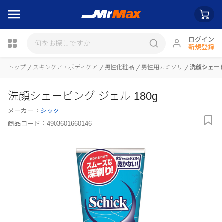
ログイン
新規登録
瓶詰
トップ
スキンケア・ボディケア
男性化粧品
男性用カミソリ
洗顔シェービ
洗顔シェービング ジェル 180g
メーカー：
シック
商品コード：
4903601660146