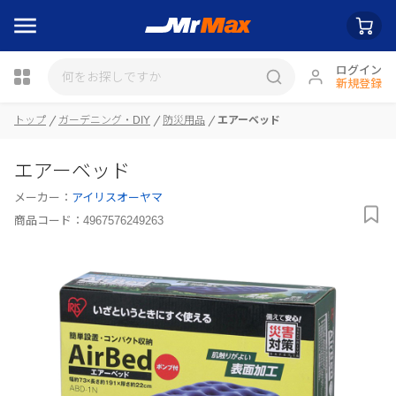
ログイン
新規登録
トップ
ガーデニング・DIY
防災用品
エアーベッド
瓶詰
エアーベッド
メーカー：
アイリスオーヤマ
商品コード：
4967576249263