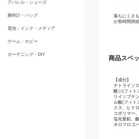
商品説明
ペット用品
アパレル・シューズ
落ちにくさ
が長時間持続
腕時計・バッグ
電池・インク・メディア
ゲーム・ホビー
商品スペ
ガーデニング・DIY
【成分】
テトライソ
酸ジ(フィト
リイソブテ
ル酸(フィ
クス、ヒド
コポリマー、
塩化亜鉛、酸
オロフロゴパイ