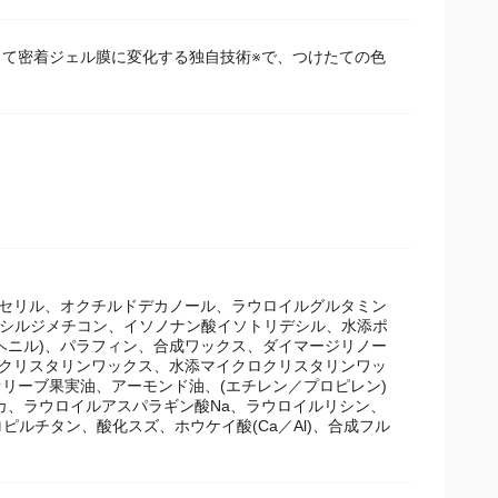
て密着ジェル膜に変化する独自技術※で、つけたての色
リセリル、オクチルドデカノール、ラウロイルグルタミン
ンデシルジメチコン、イソノナン酸イソトリデシル、水添ポ
ヘニル)、パラフィン、合成ワックス、ダイマージリノー
ロクリスタリンワックス、水添マイクロクリスタリンワッ
リーブ果実油、アーモンド油、(エチレン／プロピレン)
イカ、ラウロイルアスパラギン酸Na、ラウロイルリシン、
ルチタン、酸化スズ、ホウケイ酸(Ca／Al)、合成フル