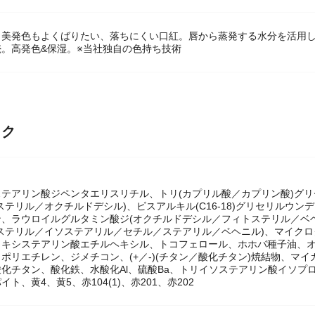
も美発色もよくばりたい、落ちにくい口紅。唇から蒸発する水分を活用し
。高発色&保湿。※当社独自の色持ち技術
ック
ステアリン酸ジペンタエリスリチル、トリ(カプリル酸／カプリン酸)グ
ステリル／オクチルドデシル)、ビスアルキル(C16-18)グリセリルウ
ン、ラウロイルグルタミン酸ジ(オクチルドデシル／フィトステリル／ベ
トステリル／イソステアリル／セチル／ステアリル／ベヘニル)、マイク
ロキシステアリン酸エチルヘキシル、トコフェロール、ホホバ種子油、オ
ポリエチレン、ジメチコン、(+／-)(チタン／酸化チタン)焼結物、マ
化チタン、酸化鉄、水酸化Al、硫酸Ba、トリイソステアリン酸イソプロピ
ト、黄4、黄5、赤104(1)、赤201、赤202