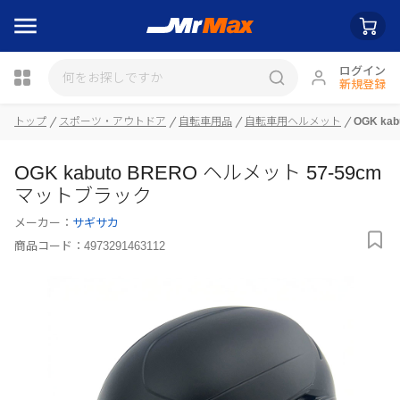
ログイン
新規登録
トップ
スポーツ・アウトドア
自転車用品
自転車用ヘルメット
OGK ka
OGK kabuto BRERO ヘルメット 57-59cm
瓶詰
マットブラック
メーカー：
サギサカ
商品コード：
4973291463112