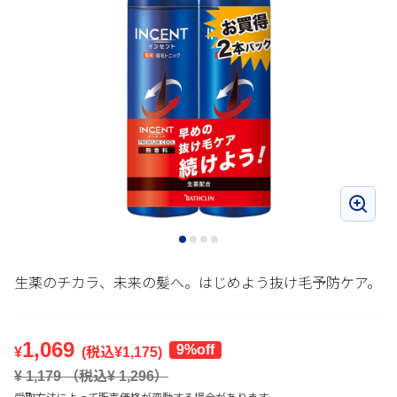
生薬のチカラ、未来の髪へ。はじめよう抜け毛予防ケア。
1,069
9%off
¥
(税込¥
1,175
)
¥
1,179
（税込¥
1,296
）