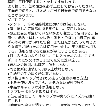
程度、毎日使用することをおすすめします。
よく振って、缶の頭部を必ず上にしてお使いください。
下向きで使うと、ガスだけが出て最後まで使用できない
ことがあります。
＜ご注意＞
●メントール等の冷感刺激に弱い方は使用しない。
●傷・湿しん等異常のある部位には、使用しない。
●頭皮に異常が生じていないかよく注意して使用する。使
用中、赤み・はれ・かゆみ・刺激・色抜け(白斑等)や黒
ずみ等の異常が現れた場合、また日光が当たって同じよ
うな異常が現れた場合は使用を中止し、皮フ科医へ相談
する。使用を続けると症状が悪化することがある。
●目に入らないよう注意し、目に入った場合は、こすら
ず、すぐに水又はぬるま湯で充分に洗い流す。
●まぶたの周囲、粘膜等に噴射しない。
●同じ箇所に連続して3秒以上噴射しない。
●乳幼児の手の届く所に置かない。
ガス抜きキャップ付き(ガス抜きの注意事項と方法)
●中身を使い切ってから、火気のない屋外で行う。
●本品のキャップ以外は使用しない。
1.スプレーボタンを取りはずす。
2.缶を逆さにして、キャップの中央の穴にノズルを強く
押し込む。
3.噴射音が完全に消えてから、市町村等で定められた方