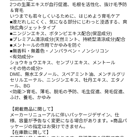
2つの生薬エキスが血行促進、毛根を活性化、抜け毛予防
＆育毛
いつまでも若々しくいるために、はじめよう育毛ケア
■液だれしにくく、気になる部分にじわっと浸透する、爽
快広角ジェットタイプ
■ニンジンエキス、ボタンピエキス配合(保湿成分)
■プレミアム清涼成分(天然ミント、持続型清涼成分)配合
■メントールの作用でかゆみを防ぐ
■無香料・無着色・ノンパラベン・ノンシリコン
<有効成分>
ショウキョウエキス、センブリエキス、メントール
<その他の成分>
DME、無水エタノール、スペアミント油、メンチルグリ
セリルエーテル、ニンジンエキス、牡丹エキス、エタノ
ール、BG
<効能＞育毛、薄毛、脱毛の予防、毛生促進、発毛促進、
ふけ、養毛、かゆみ
【掲載商品に関して】
メーカーリニューアルに伴いパッケージデザイン、仕
様、容量が予告なく変更になる場合があります。※商品パ
ッケージの指定はお受けできません。
【在庫数に関して】