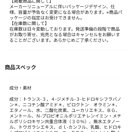
【掲載商品に関して】
メーカーリニューアルに伴いパッケージデザイン、仕
様、容量が予告なく変更になる場合があります。※商品パ
ッケージの指定はお受けできません。
【在庫数に関して】
在庫数は日々変動しております。発送準備の段階で商品
がお取り寄せ、完売となる場合はキャンセルをお願いす
ることがございます。あらかじめご了承ください。
商品スペック
成分・素材
成分：トランス-３，４-ジメチル-３-ヒドロキシフラバノ
ン＊、ニコチン酸アミド＊、ピロクトン オラミン＊、
エタノール、水、二酸化炭素、ユーカリエキス、ＢＧ、
メントール、Ｎ-プロピオニルポリエチレンイミン・メチ
ルポリシロキサン共重合体液（３０％）、無水エタノー
ル、トウガラシエキス、ｄｌ-カンフル、乳酸、ヒドロキ