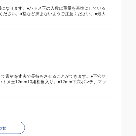
因になります。●ハトメ玉の入数は重量を基準にしている
ください。●指など挟まないようご注意ください。●最大
とで素材を丈夫で長持ちさせることができます。●下穴サ
ハトメ玉12mm10組相当入り。●12mm下穴ポンチ、マッ