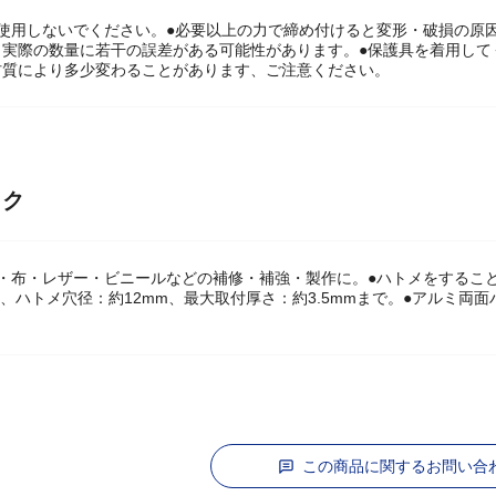
に使用しないでください。●必要以上の力で締め付けると変形・破損の原
と実際の数量に若干の誤差がある可能性があります。●保護具を着用して
材質により多少変わることがあります、ご注意ください。
ック
紙・布・レザー・ビニールなどの補修・補強・製作に。●ハトメをするこ
m、ハトメ穴径：約12mm、最大取付厚さ：約3.5mmまで。●アルミ両面