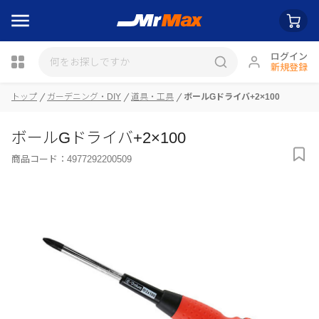
ログイン
新規登録
瓶詰
トップ
ガーデニング・DIY
道具・工具
ボールGドライバ+2×100
ボールGドライバ+2×100
商品コード：
4977292200509