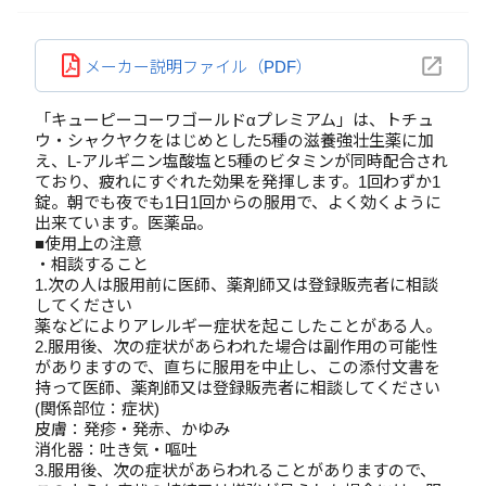
メーカー説明ファイル（PDF）
「キューピーコーワゴールドαプレミアム」は、トチュ
ウ・シャクヤクをはじめとした5種の滋養強壮生薬に加
え、L-アルギニン塩酸塩と5種のビタミンが同時配合され
ており、疲れにすぐれた効果を発揮します。1回わずか1
錠。朝でも夜でも1日1回からの服用で、よく効くように
出来ています。医薬品。
■使用上の注意
・相談すること
1.次の人は服用前に医師、薬剤師又は登録販売者に相談
してください
薬などによりアレルギー症状を起こしたことがある人。
2.服用後、次の症状があらわれた場合は副作用の可能性
がありますので、直ちに服用を中止し、この添付文書を
持って医師、薬剤師又は登録販売者に相談してください
(関係部位：症状)
皮膚：発疹・発赤、かゆみ
消化器：吐き気・嘔吐
3.服用後、次の症状があらわれることがありますので、