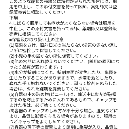
このような症状の持続又は増強が見られた場合には、服
用を中止し、この添付文書を持って医師、薬剤師又は登
録販売者に相談してください
下痢
4.しばらく服用しても症状がよくならない場合は服用を
中止し、この添付文書を持って医師、薬剤師又は登録販
売者に相談してください
■保管及び取り扱い上の注意
(1)高温をさけ、直射日光の当たらない湿気の少ない涼し
い所に密栓して保管してください。
(2)小児の手の届かない所に保管してください。
(3)他の容器に入れ替えないでください。(誤用の原因にな
ったり品質が変わります。)
(4)水分が錠剤につくと、錠剤表面が変色したり、亀裂を
生じたりすることがありますので、水滴を落としたり、
ぬれた手で触れないでください。誤って錠剤をぬらした
場合は、ぬれた錠剤を廃棄してください。
(5)容器の中の詰め物(ビニール)は、輸送中に錠剤が破損
するのを防止するために入れてあるもので、キャップを
あけた後は、必ず捨ててください。
(6)容器のキャップのしめ方が不十分な場合、湿気などに
より、品質に影響を与える場合がありますので、服用の
つどキャップをよくしめてください。
(7)容器の落下等の衝撃により錠剤に亀裂が入り、品質に