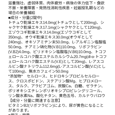
滋養強壮、虚弱体質、肉体疲労・病後の体力低下・食欲
不振・栄養障害・発熱性消耗性疾患・妊娠授乳期などの
場合の栄養補給
■成分・分量(2錠中)
トチュウ乾燥エキス14.0mg(トチュウとして200mg)、シ
ャクヤク乾燥エキス17.1mg(シャクヤクとして120mg)、
エゾウコギ乾燥エキス14.0mg(エゾウコギとして
350mg)、オウギ乾燥エキス30.0mg(オウギとして
240mg)、オキソアミヂン末50.0mg、L‐アルギニン塩酸塩
50.0mg、チアミン硝化物(V.B1)10.0mg、リボフラビン
(V.B2)4.0mg、ピリドキシン塩酸塩(V.B6)10.0mg、トコフ
ェロールコハク酸エステルカルシウム20.7mg(dl-α-トコフ
ェロールコハク酸エステル(V.E)として20mg)、L-アスコ
ルビン酸ナトリウム112.6mg(L-アスコルビン酸(V.C)とし
て100mg)、無水カフェイン50.0mg
*添加物* セルロース、ヒドロキシプロピルセルロー
ス、クロスポビドン、ステアリン酸Mg、ヒプロメロー
ス、タルク、アラビアゴム、炭酸Ca、白糖、ゼラチン、
ポリオキシエチレンポリオキシプロピレングリコール、
リン酸水素Na、酸化チタン、黄色五号、カルナウバロウ
【成分・分量に関連する注意】
ビタミンB2(リボフラビン)により、尿が黄色になること
があります。