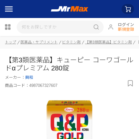
ログイン
新規登録
瓶詰
トップ
医薬品・サプリメント
ビタミン剤
【第3類医薬品】ビタミン剤
【第3類医薬品】キューピー コーワゴール
ドαプレミアム 280錠
メーカー：
興和
商品コード：
4987067327607