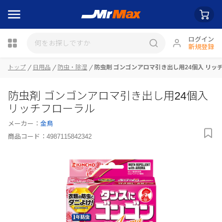
ログイン
新規登録
トップ
日用品
防虫・除湿
防虫剤 ゴンゴンアロマ引き出し用24個入 リッ
瓶詰
防虫剤 ゴンゴンアロマ引き出し用24個入
リッチフローラル
メーカー：
金鳥
商品コード：
4987115842342