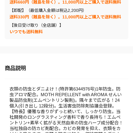
送料660円（離島を除く）。11,000円以上ご購入で送料無料
【即配】（最低購入金額は税込2,200円）
送料330円（離島を除く）。11,000円以上ご購入で送料無料
【後日受け取り（全店舗）】
いつでも送料無料
商品説明
衣類の防虫とダニよけ！(特許第6344976号)1年防虫。防
虫アロマ配合。MOTH REPELLENT with AROMA せんい
製品防虫剤(エムペントリン製剤)。隅々まで広がる！24
個入(引き出し 12段分)。生活害虫防除剤協議会登録。
【特長】優雅な香りがずっと続いて、しっかり防虫。当
社開発のロングラスティング香料で香り長持ち！エムペ
ントリン+素早く拡がる天然由来の防虫ハーブ成分配合！
当社独自の防カビ剤配合。カビの発育を抑え、衣類をカ