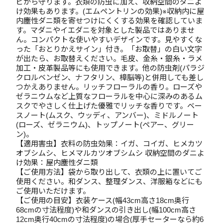
ビから守ります。衣類の防虫に加え、収納空間のダニよ
け効果もあります。(エムペントリンの効果)※収納内に屋
内塵性ダニ類を寄せつけにくくする効果を確認していま
す。マダニやイエダニを対象とした製品ではありませ
ん。コンパクトな使いやすいデザインです。見やすくな
った「おとりかえサイン」付き。「お取替」の白い文字
が出たら、お取替えください。毛皮、金糸・銀糸・ラメ
加工・皮革製品等にも使用できます。他の防虫剤(パラジ
クロルベンゼン、ナフタリン、樟脳等)と併用しても差し
つかえありません。リッチフローラルの香り。ローズや
ゼラニウムなど上質なフローラルを中心に深みのあるム
スクでやさしく仕上げた優雅でリッチな香りです。ベー
スノート(ムスク、ウッディ、アンバー)、ミドルノート
(ローズ、ゼラニウム)、トップノート(ペアー、グリー
ン)。
【適用害虫】衣料の防虫効果：イガ、コイガ、ヒメカツ
オブシムシ、ヒメマルカツオブシムシ 収納空間のダニよ
け効果：屋内塵性ダニ類
【ご使用方法】袋から取り出して、衣類の上に置いてご
使用ください。和ダンス、整理ダンス、洋服箱などにも
ご使用いただけます。
【ご使用の目安】衣装ケース(幅43cm高さ18cm奥行
68cmの寸法程度)や和ダンスの引き出し(幅100cm高さ
12cm奥行40cmの寸法程度)の場合(厚手セーターなら約6