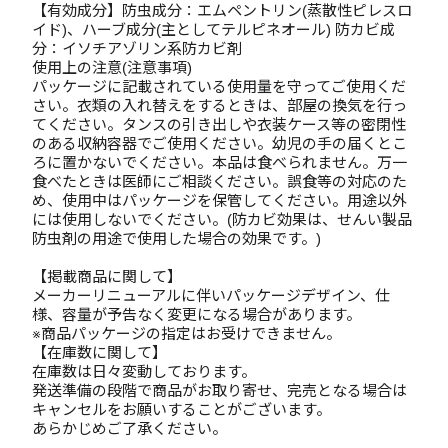
【有効成分】防虫成分：エムペントリン(蒸散性ピレスロ
イド)、ハーブ成分(主としてテルピネオール) 防カビ成
分：イソチアゾリン系防カビ剤
使用上の注意(注意事項)
パッケージに記載されている使用量を守ってご使用くだ
さい。衣類の入れ替えをするときは、部屋の換気を行っ
てください。タンスの引き出しや衣装ケース等の密閉性
のある収納容器でご使用ください。幼児の手の届くとこ
ろに置かないでください。本品は食べられません。万一
食べたときは医師にご相談ください。誤食等の対応のた
め、使用中はパッケージを保管してください。用途以外
には使用しないでください。(防カビ効果は、せんい製品
防虫剤の用途で使用した場合の効果です。)
【掲載商品に関して】
メーカーリニューアルに伴いパッケージデザイン、仕
様、容量が予告なく変更になる場合があります。
※商品パッケージの指定はお受けできません。
【在庫数に関して】
在庫数は日々変動しております。
発送準備の段階で商品がお取り寄せ、完売となる場合は
キャンセルをお願いすることがございます。
あらかじめご了承ください。