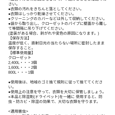
さい。
●衣類の汚れをきちんと落としてください。
●衣類はしっかり乾燥させてください。
●クリーニングのカバーなどは外して収納してください。
●袋から取り出し、クローゼットのパイプに壁面から離し
て等間隔に吊り下げてください。
(塗装がある場合、剥がれや変色の原因になります。)
【保存方法】
温度が低く、直射日光の当たらない場所に密封したまま
保存すること。
【標準使用量】
クローゼット
2,400L・・・3個
1,600L・・・2個
800L・・・1個
●使用後は、地域のゴミ捨て規則に従って捨ててくださ
い。
●使用上の注意を守って、衣類を大切に保管しましょう。
※本品と除湿剤(ドライペット)を一緒に 使用すると、防
虫・防カビ・除湿の効果で、大切な衣類を守ります。
<適用害虫>