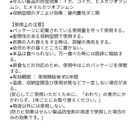
●せんい製品の防虫効果：イガ、コイガ、ヒメカツオブシ
ムシ、ヒメマルカツオブシムシ
●収納空間のダニよけ効果：屋内塵性ダニ類
【使用上の注意】
●パッケージに記載されている使用量を守って使用する。
●密閉性のある収納空間で使用する。
●衣類の入れ替えをする時は、部屋の換気をする。
●幼児の手の届くところに置かない。
●本品は食べられない。万一食べた時には医師に相談す
る。
●誤食などの対応のため、使用中はこのパッケージを保管
する。
●有効期間 ： 使用開始後 約1年間
※温度、収納空間及び使用状態などで一定しない場合があ
る。
(安心してご使用いただくために、「おわり」の表示にか
かわらず、1年ごとにお取り替えください。)
●用途以外には使用しない。
(防カビ効果はせんい製品防虫剤の用途で使用した場合の
みの効果です。)