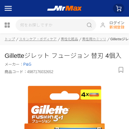
ログイン
新規登録
瓶詰
トップ
スキンケア・ボディケア
男性化粧品
男性用カミソリ
Gillett
Gilletteジレット フュージョン 替刃 4個入
メーカー：
P&G
商品コード：
4987176032652