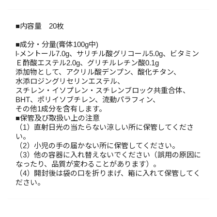
■内容量 20枚
■成分・分量(膏体100g中)
l-メントール7.0g、サリチル酸グリコール5.0g、ビタミン
Ｅ酢酸エステル2.0g、グリチルレチン酸0.1g
添加物として、アクリル酸デンプン、酸化チタン、
水添ロジングリセリンエステル、
スチレン・イソプレン・スチレンブロック共重合体、
BHT、ポリイソブチレン、流動パラフィン、
その他1成分を含有します。
■保管及び取扱い上の注意
（1）直射日光の当たらない涼しい所に保管してくださ
い。
（2）小児の手の届かない所に保管してください。
（3）他の容器に入れ替えないでください（誤用の原因に
なったり、品質が変わることがあります）。
（4）開封後は袋の口を折りまげ、箱に入れて保管してく
ださい。