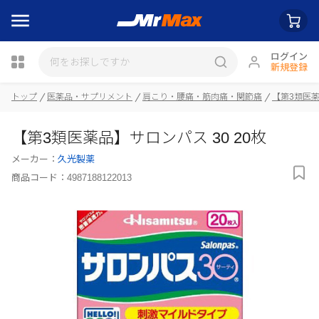
ログイン
新規登録
トップ
医薬品・サプリメント
肩こり・腰痛・筋肉痛・関節痛
【第3類医
【第3類医薬品】サロンパス 30 20枚
瓶詰
メーカー：
久光製薬
商品コード：
4987188122013