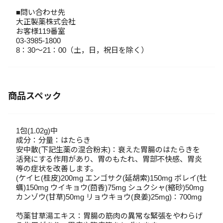
■問い合わせ先
大正製薬株式会社
お客様119番室
03-3985-1800
8：30～21：00（土，日，祝日を除く）
商品スペック
1包(1.02g)中
成分：分量：はたらき
安中散(下記生薬の混合粉末)：衰えた胃腸のはたらきを
活発にする作用があり、胃のもたれ、胃部不快感、胃炎
等の症状を改善します。
(ケイヒ(桂皮)200mg エンゴサク(延胡索)150mg ボレイ(牡
蠣)150mg ウイキョウ(茴香)75mg シュクシャ(縮砂)50mg
カンゾウ(甘草)50mg リョウキョウ(良姜)25mg)：700mg
芍薬甘草湯エキス：胃腸の筋肉の異常な緊張をやわらげ