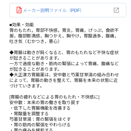
メーカー説明ファイル（PDF）
■効果・効能
胃のもたれ，胃部不快感，胃炎，胃痛，げっぷ，食欲不
振，腹部膨満感，胸つかえ，胸やけ，胃酸過多，腹痛，
吐き気（むかつき，悪心）
◆胃腸は動きが鈍くなると、胃のもたれなど不快な症状
が起きることがあります。
一方で過度な動き・筋肉の緊張によって胃痛、腹痛など
が起きることがあります。
◆大正漢方胃腸薬は、安中散と芍薬甘草湯の組み合わせ
によって、胃腸の動きを整えて、胃腸を本来の状態に近
づけていきます。
[胃腸の疲れなどによる胃のもたれ・不快感に]
安中散：本来の胃の働きを取り戻す
・低下した胃腸機能を改善する
・胃酸量を調整する
芍薬甘草湯：胃の緊張をほぐす
・胃の筋肉の緊張をやわらげる
・胃の痛みを緩和する