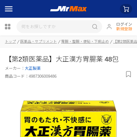
ログイン
新規登録
瓶詰
トップ
医薬品・サプリメント
胃腸・整腸・便秘・下痢止め
【第2類医薬
【第2類医薬品】大正漢方胃腸薬 48包
メーカー：
大正製薬
商品コード：
4987306009486