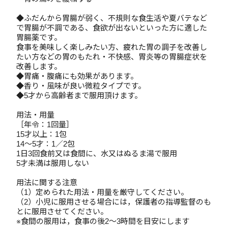
◆ふだんから胃腸が弱く、不規則な食生活や夏バテなど
で胃腸が不調である、食欲が出ないといった方に適した
胃腸薬です。
食事を美味しく楽しみたい方、疲れた胃の調子を改善し
たい方などの胃のもたれ・不快感、胃炎等の胃腸症状を
改善します。
◆胃痛・腹痛にも効果があります。
◆香り・風味が良い微粒タイプです。
◆5才から高齢者まで服用頂けます。
用法・用量
［年令：1回量］
15才以上：1包
14～5才：1／2包
1日3回食前又は食間に、水又はぬるま湯で服用
5才未満は服用しない
用法に関する注意
（1）定められた用法・用量を厳守してください。
（2）小児に服用させる場合には，保護者の指導監督のも
とに服用させてください。
※食間の服用は，食事の後2～3時間を目安にします