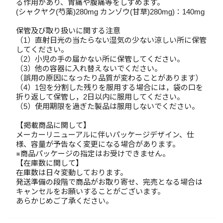
る作用があり、胃痛や腹痛等をしずめます。
(シャクヤク(芍薬)280mg カンゾウ(甘草)280mg)：140mg
保管及び取り扱いに関する注意
（1）直射日光の当たらない湿気の少ない涼しい所に保管
してください。
（2）小児の手の届かない所に保管してください。
（3）他の容器に入れ替えないでください。
（誤用の原因になったり品質が変わることがあります）
（4）1包を分割した残りを服用する場合には，袋の口を
折り返して保管し，2日以内に服用してください。
（5）使用期限を過ぎた製品は服用しないでください。
【掲載商品に関して】
メーカーリニューアルに伴いパッケージデザイン、仕
様、容量が予告なく変更になる場合があります。
※商品パッケージの指定はお受けできません。
【在庫数に関して】
在庫数は日々変動しております。
発送準備の段階で商品がお取り寄せ、完売となる場合は
キャンセルをお願いすることがございます。
あらかじめご了承ください。